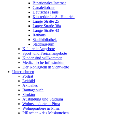
Binationales Internat
Canalettohaus
Deutsches Haus
Klosterkirche St. Heinrich
Lange Straße 25
Lange Straße 38a
Lange Straße 43
Rathaus
Stadtbibliothek
Stadtmuseum
Kulturelle Angebote
Sport- und Freizeitangebote
Kinder sind willkommen
Medizinische Infrastruktur
Der Königstein in Sichtweite
Unternehmen
Porträt
Leitbild
Aktuelles
Bautagebuch
Struktur
Ausbildung und Studium
Wohnstandorte in Pirna
Wohnquartiere in Pirna
PIRnchen - das Maskottchen