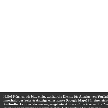
Hallo! Könnten wir bitte einige zusätzliche Dienste für
Anzeige von YouTu
innerhalb der Seite & Anzeige einer Karte (Google Maps) für eine leich
Auffindbarkeit der Vermietungsangebote
aktivieren? Sie können Ihre Z