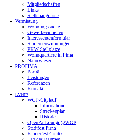
Mitgliedschaften
Links
Stellenangebote
Vermietung
Wohnungssuche
Gewerbeeinheiten
Interessentenformular
Studentenwohnungen
PKW-Stellplätze
Wohnquartiere in Pirna
Naturwiesen
PROFIMA
Porträt
Leistungen
Referenzen
Kontakt
Events
WGP-Citylauf
Informationen
Streckenplan
Historie
OpenAirLounge@WGP
Stadtfest Pirna
Kinderfest Copitz
Tag des Baumes