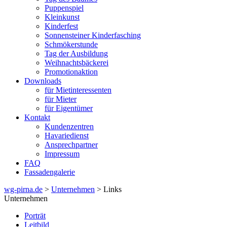
Puppenspiel
Kleinkunst
Kinderfest
Sonnensteiner Kinderfasching
Schmökerstunde
Tag der Ausbildung
Weihnachtsbäckerei
Promotionaktion
Downloads
für Mietinteressenten
für Mieter
für Eigentümer
Kontakt
Kundenzentren
Havariedienst
Ansprechpartner
Impressum
FAQ
Fassadengalerie
wg-pirna.de
>
Unternehmen
> Links
Unternehmen
Porträt
Leitbild