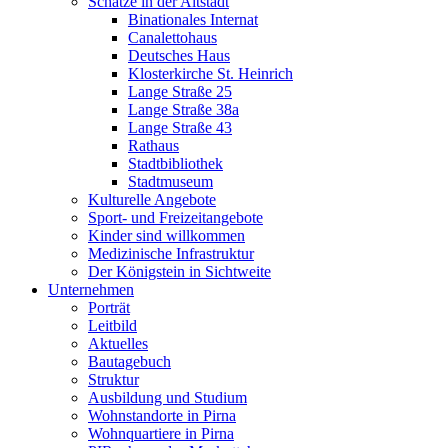
Schätze in der Altstadt
Binationales Internat
Canalettohaus
Deutsches Haus
Klosterkirche St. Heinrich
Lange Straße 25
Lange Straße 38a
Lange Straße 43
Rathaus
Stadtbibliothek
Stadtmuseum
Kulturelle Angebote
Sport- und Freizeitangebote
Kinder sind willkommen
Medizinische Infrastruktur
Der Königstein in Sichtweite
Unternehmen
Porträt
Leitbild
Aktuelles
Bautagebuch
Struktur
Ausbildung und Studium
Wohnstandorte in Pirna
Wohnquartiere in Pirna