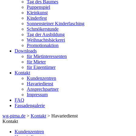
Tag des Baumes
Puppenspiel
Kleinkunst
Kinderfest
Sonnensteiner Kinderfasching
Schmökerstunde
Tag der Ausbildung
Weihnachtsbäckerei
Promotionaktion
Downloads
für Mietinteressenten
für Mieter
für Eigentümer
Kontakt
Kundenzentren
Havariedienst
Ansprechpartner
Impressum
FAQ
Fassadengalerie
wg-pirna.de
>
Kontakt
> Havariedienst
Kontakt
Kundenzentren