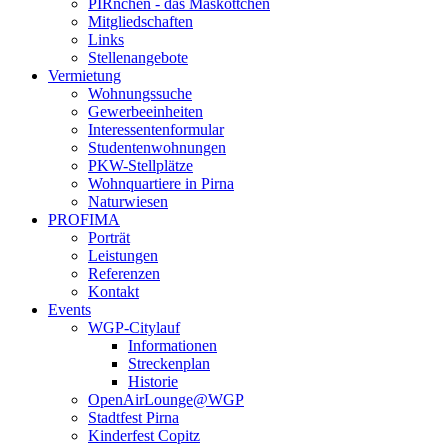
PIRnchen - das Maskottchen
Mitgliedschaften
Links
Stellenangebote
Vermietung
Wohnungssuche
Gewerbeeinheiten
Interessentenformular
Studentenwohnungen
PKW-Stellplätze
Wohnquartiere in Pirna
Naturwiesen
PROFIMA
Porträt
Leistungen
Referenzen
Kontakt
Events
WGP-Citylauf
Informationen
Streckenplan
Historie
OpenAirLounge@WGP
Stadtfest Pirna
Kinderfest Copitz