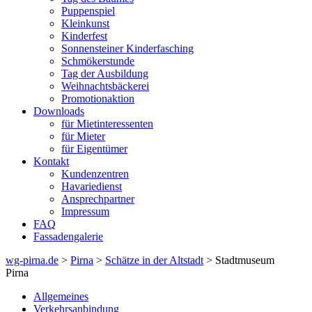
Puppenspiel
Kleinkunst
Kinderfest
Sonnensteiner Kinderfasching
Schmökerstunde
Tag der Ausbildung
Weihnachtsbäckerei
Promotionaktion
Downloads
für Mietinteressenten
für Mieter
für Eigentümer
Kontakt
Kundenzentren
Havariedienst
Ansprechpartner
Impressum
FAQ
Fassadengalerie
wg-pirna.de
>
Pirna
>
Schätze in der Altstadt
> Stadtmuseum
Pirna
Allgemeines
Verkehrsanbindung