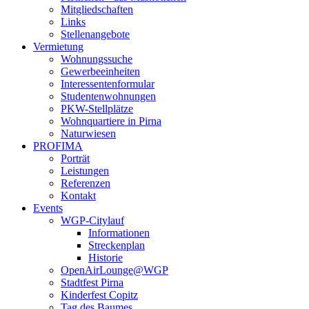
Mitgliedschaften
Links
Stellenangebote
Vermietung
Wohnungssuche
Gewerbeeinheiten
Interessentenformular
Studentenwohnungen
PKW-Stellplätze
Wohnquartiere in Pirna
Naturwiesen
PROFIMA
Porträt
Leistungen
Referenzen
Kontakt
Events
WGP-Citylauf
Informationen
Streckenplan
Historie
OpenAirLounge@WGP
Stadtfest Pirna
Kinderfest Copitz
Tag des Baumes