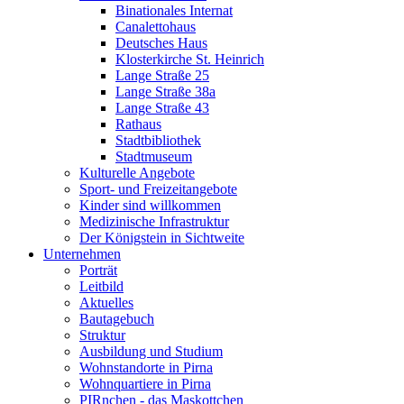
Binationales Internat
Canalettohaus
Deutsches Haus
Klosterkirche St. Heinrich
Lange Straße 25
Lange Straße 38a
Lange Straße 43
Rathaus
Stadtbibliothek
Stadtmuseum
Kulturelle Angebote
Sport- und Freizeitangebote
Kinder sind willkommen
Medizinische Infrastruktur
Der Königstein in Sichtweite
Unternehmen
Porträt
Leitbild
Aktuelles
Bautagebuch
Struktur
Ausbildung und Studium
Wohnstandorte in Pirna
Wohnquartiere in Pirna
PIRnchen - das Maskottchen