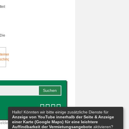
teil
 Die
Hallo! Könnten wir bitte einige zusätzliche Dienste für
Anzeige von YouTube innerhalb der Seite & Anzeige
einer Karte (Google Maps) für eine leichtere
eldestelle
|
Barrierefreiheit
|
Sitemap
Auffindbarkeit der Vermietungsangebote
aktivieren?