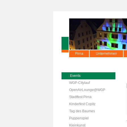
Pirna
Unternehmen
Events
WGP-Citylauf
OpenAirLounge@WGP
Stadtfest Pirna
Kinderfest Copitz
Tag des Baumes
Puppenspiel
Kleinkunst