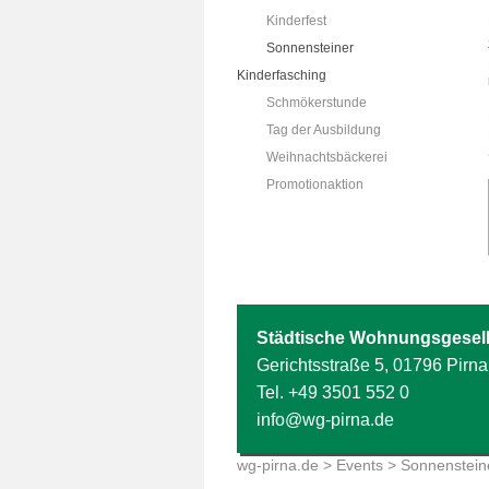
Kinderfest
Sonnensteiner
Kinderfasching
Schmökerstunde
Tag der Ausbildung
Weihnachtsbäckerei
Promotionaktion
Städtische Wohnungsgesell
Gerichtsstraße 5, 01796 Pirna
Tel.
+49 3501 552 0
info@wg-pirna.de
wg-pirna.de
>
Events
> Sonnensteine