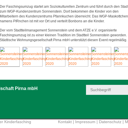
Der Faschingsumzug startet am Soziokulturellen Zentrum und führt durch den Stadt
zum WGP-Kundenzentrum Sonnenstein. Dort bekommen die Kinder von den
Mitarbeitern des Kundenzentrums Pfannkuchen überreicht. Das WGP-Maskottchen
namens PIRnchen ist mit vor Ort und verteilt Bonbons an die Kinder.
Der vom Stadtteilmanagement Sonnenstein und dem ATZE e.V. organisierte
Faschingsumzug ist zu einer kleinen Tradition im Stadtteil Sonnenstein geworden.
Städtische Wohnungsgesellschaft Pirna mbH unterstützt diesen Event regelmäßig.
schaft Pirna mbH
r Kinderfasching
Kontakt
|
Impressum
|
Datenschutz
|
M