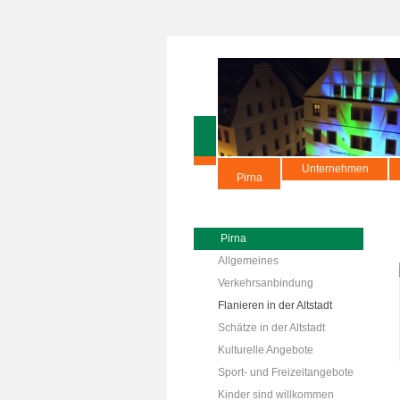
Unternehmen
Pirna
Pirna
Allgemeines
Verkehrsanbindung
Flanieren in der Altstadt
Schätze in der Altstadt
Kulturelle Angebote
Sport- und Freizeitangebote
Kinder sind willkommen