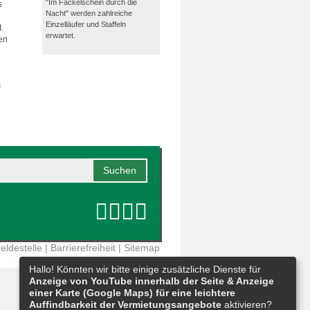
"Im Fackelschein durch die
s
Nacht" werden zahlreiche
Einzelläufer und Staffeln
t
erwartet.
en
s
eldestelle
|
Barrierefreiheit
|
Sitemap
Hallo! Könnten wir bitte einige zusätzliche Dienste für
Anzeige von YouTube innerhalb der Seite & Anzeige
einer Karte (Google Maps) für eine leichtere
Auffindbarkeit der Vermietungsangebote
aktivieren?