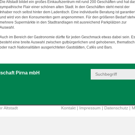
Die Altstadt bildet ein großes Einkaufszentrum mit rund 200 Geschäften und hat da
sympathische Flair einer schönen alten Stadt. In den Geschäften steht meist der
Inhaber noch selbst hinter dem Ladentisch. Eine individuelle Beratung ist garantier
und wird von den Konsumenten gern angenommen. Für den größeren Bedarf steh
mehrere Supermärkte in den Stadtrandlagen mit ausreichend Parkplätzen zur
Auswahl.
Auch im Bereich der Gastronomie dürfte für jeden Geschmack etwas dabei sein. E
besteht eine breite Auswahl zwischen gutbürgerlichen und gehobenen, thematisch
oder nach Nationalitäten ausgerichteten Gaststätten, Cafés und Bars.
schaft Pirna mbH
r Altstadt
Kontakt
|
Impressum
|
Datenschutz
|
M