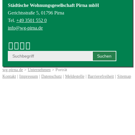
Städtische Wohnungsgesellschaft Pirna mbH
Gerichtsstraße 5, 01796 Pirna
Tel.
+49 3501 552 0
info@wg-pirna.de
wg-pirna.de
>
Unternehmen
> Porträt
Kontakt
|
Impressum
|
Datenschutz
|
Meldestelle
|
Barrierefreiheit
|
Sitemap