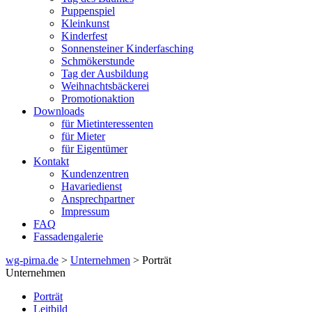
Puppenspiel
Kleinkunst
Kinderfest
Sonnensteiner Kinderfasching
Schmökerstunde
Tag der Ausbildung
Weihnachtsbäckerei
Promotionaktion
Downloads
für Mietinteressenten
für Mieter
für Eigentümer
Kontakt
Kundenzentren
Havariedienst
Ansprechpartner
Impressum
FAQ
Fassadengalerie
wg-pirna.de
>
Unternehmen
> Porträt
Unternehmen
Porträt
Leitbild