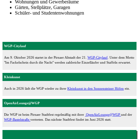
Wohnungen und Gewerberäume
Gärten, Stellplätze, Garagen
Schüler- und Studentenwohnungen
WGP-Citylauf
Am 9. Oktober 2026 startet in der Pirnaer Altstadt der 21.
WGP-Citylauf
. Unter dem Motto
"Im Fackelschein durch die Nacht" werden zahlreiche Einzelläufer und Staffeln erwartet.
Kleinkunst
Auch in 2026 lädt die WGP wieder zu ihrer
Kleinkunst in den Sonnensteiner Höfen
ein.
OpenAirLounge@WGP
Die WGP ist beim Pirnaer Stadtfest regelmäßig mit ihrer
OpenAirLounge@WGP
und der
WGP-Bastelstraße
vertreten. Das nächste Stadtfest findet im Juni 2026 statt.