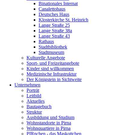
Binationales Internat
Canalettohaus
Deutsches Haus
Klosterkirche St. Heinrich
Lange Straße 25
Lange Straße 38a
Lange Straße 43
Rathaus
Stadtbibliothek
Stadtmuseum
Kulturelle Angebote
Sport- und Freizeitangebote
Kinder sind willkommen
Medizinische Infrastruktur
Der Königstein in Sichtweite
Unternehmen
Porträt
Leitbild
Aktuelles
Bautagebuch
Struktur
Ausbildung und Studium
Wohnstandorte in Pirna
Wohnquartiere in Pirna
PIRnchen - das Maskottchen