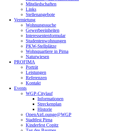
Mitgliedschaften
Links
Stellenangebote
Vermietung
Wohnungssuche
Gewerbeeinheiten
Interessentenformular
Studentenwohnungen
PKW-Stellplätze
Wohnquartiere in Pirna
Naturwiesen
PROFIMA
Porträt
Leistungen
Referenzen
Kontakt
Events
WGP-Citylauf
Informationen
Streckenplan
Historie
OpenAirLounge@WGP
Stadtfest Pirna
Kinderfest Copitz
Tag des Baumes