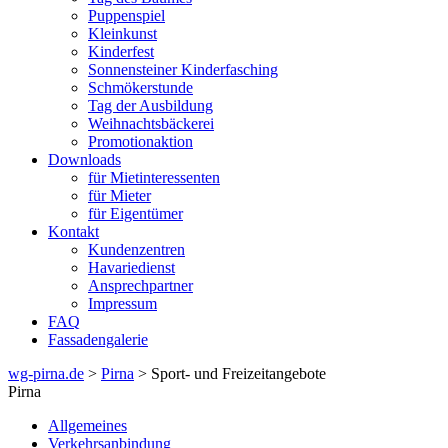
Puppenspiel
Kleinkunst
Kinderfest
Sonnensteiner Kinderfasching
Schmökerstunde
Tag der Ausbildung
Weihnachtsbäckerei
Promotionaktion
Downloads
für Mietinteressenten
für Mieter
für Eigentümer
Kontakt
Kundenzentren
Havariedienst
Ansprechpartner
Impressum
FAQ
Fassadengalerie
wg-pirna.de
>
Pirna
> Sport- und Freizeitangebote
Pirna
Allgemeines
Verkehrsanbindung