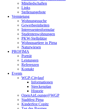
Mitgliedschaften
Links
Stellenangebote
Vermietung
Wohnungssuche
Gewerbeeinheiten
Interessentenformular
Studentenwohnungen
PKW-Stellplätze
Wohnquartiere in Pirna
Naturwiesen
PROFIMA
Porträt
Leistungen
Referenzen
Kontakt
Events
WGP-Citylauf
Informationen
Streckenplan
Historie
OpenAirLounge@WGP
Stadtfest Pirna
Kinderfest Copitz
Tag des Baumes