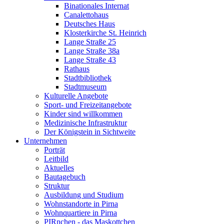
Binationales Internat
Canalettohaus
Deutsches Haus
Klosterkirche St. Heinrich
Lange Straße 25
Lange Straße 38a
Lange Straße 43
Rathaus
Stadtbibliothek
Stadtmuseum
Kulturelle Angebote
Sport- und Freizeitangebote
Kinder sind willkommen
Medizinische Infrastruktur
Der Königstein in Sichtweite
Unternehmen
Porträt
Leitbild
Aktuelles
Bautagebuch
Struktur
Ausbildung und Studium
Wohnstandorte in Pirna
Wohnquartiere in Pirna
PIRnchen - das Maskottchen