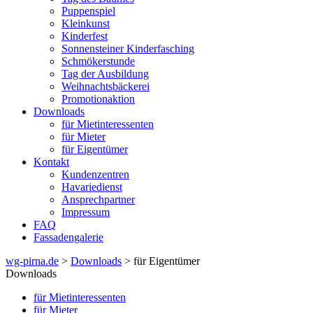
Puppenspiel
Kleinkunst
Kinderfest
Sonnensteiner Kinderfasching
Schmökerstunde
Tag der Ausbildung
Weihnachtsbäckerei
Promotionaktion
Downloads
für Mietinteressenten
für Mieter
für Eigentümer
Kontakt
Kundenzentren
Havariedienst
Ansprechpartner
Impressum
FAQ
Fassadengalerie
wg-pirna.de
>
Downloads
> für Eigentümer
Downloads
für Mietinteressenten
für Mieter