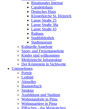
Binationales Internat
Canalettohaus
Deutsches Haus
Klosterkirche St. Heinrich
Lange Straße 25
Lange Straße 38a
Lange Straße 43
Rathaus
Stadtbibliothek
Stadtmuseum
Kulturelle Angebote
Sport- und Freizeitangebote
Kinder sind willkommen
Medizinische Infrastruktur
Der Königstein in Sichtweite
Unternehmen
Porträt
Leitbild
Aktuelles
Bautagebuch
Struktur
Ausbildung und Studium
Wohnstandorte in Pirna
Wohnquartiere in Pirna
PIRnchen - das Maskottchen