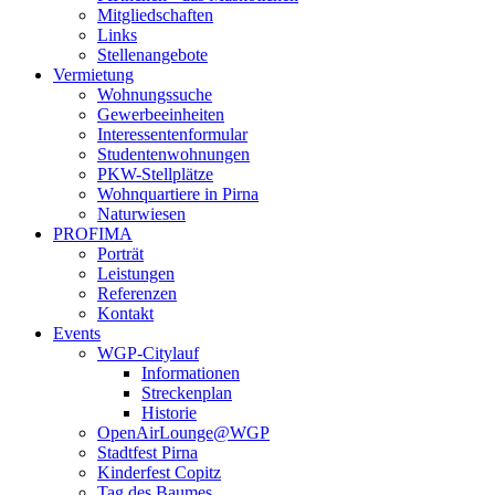
Mitgliedschaften
Links
Stellenangebote
Vermietung
Wohnungssuche
Gewerbeeinheiten
Interessentenformular
Studentenwohnungen
PKW-Stellplätze
Wohnquartiere in Pirna
Naturwiesen
PROFIMA
Porträt
Leistungen
Referenzen
Kontakt
Events
WGP-Citylauf
Informationen
Streckenplan
Historie
OpenAirLounge@WGP
Stadtfest Pirna
Kinderfest Copitz
Tag des Baumes