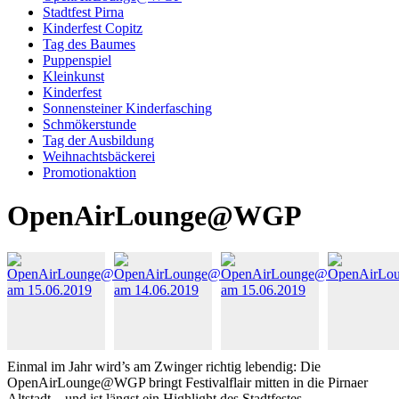
Stadtfest Pirna
Kinderfest Copitz
Tag des Baumes
Puppenspiel
Kleinkunst
Kinderfest
Sonnensteiner Kinderfasching
Schmökerstunde
Tag der Ausbildung
Weihnachtsbäckerei
Promotionaktion
OpenAirLounge@WGP
Einmal im Jahr wird’s am Zwinger richtig lebendig: Die
OpenAirLounge@WGP bringt Festivalflair mitten in die Pirnaer
Altstadt – und ist längst ein Highlight des Stadtfestes.