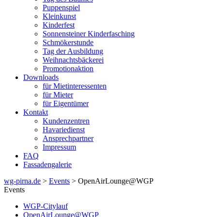
Puppenspiel
Kleinkunst
Kinderfest
Sonnensteiner Kinderfasching
Schmökerstunde
Tag der Ausbildung
Weihnachtsbäckerei
Promotionaktion
Downloads
für Mietinteressenten
für Mieter
für Eigentümer
Kontakt
Kundenzentren
Havariedienst
Ansprechpartner
Impressum
FAQ
Fassadengalerie
wg-pirna.de
>
Events
> OpenAirLounge@WGP
Events
WGP-Citylauf
OpenAirLounge@WGP