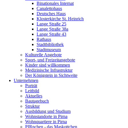
Binationales Internat
Canalettohaus
Deutsches Haus
Klosterkirche St. Heinrich
Lange Straße 25
Lange Straße 38a
Lange Straße 43
Rathaus
Stadtbibliothek
Stadtmuseum
Kulturelle Angebote
Sport- und Freizeitangebote
Kinder sind willkommen
Medizinische Infrastruktur
Der Königstein in Sichtweite
Unternehmen
Porträt
Leitbild
Aktuelles
Bautagebuch
Struktur
Ausbildung und Studium
Wohnstandorte in Pirna
Wohnquartiere in Pirna
PIRnchen - das Maskottchen