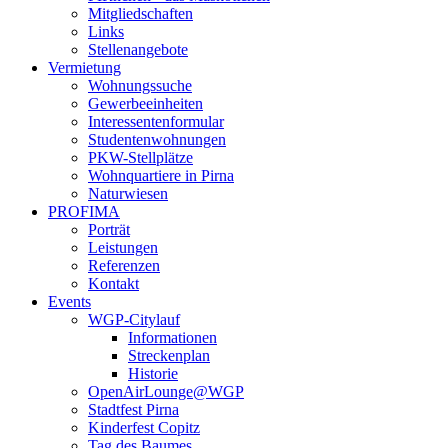
Mitgliedschaften
Links
Stellenangebote
Vermietung
Wohnungssuche
Gewerbeeinheiten
Interessentenformular
Studentenwohnungen
PKW-Stellplätze
Wohnquartiere in Pirna
Naturwiesen
PROFIMA
Porträt
Leistungen
Referenzen
Kontakt
Events
WGP-Citylauf
Informationen
Streckenplan
Historie
OpenAirLounge@WGP
Stadtfest Pirna
Kinderfest Copitz
Tag des Baumes