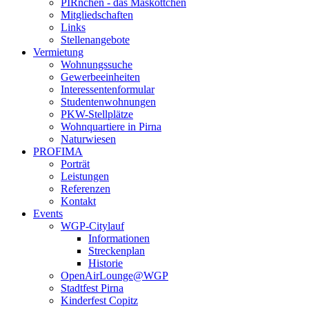
PIRnchen - das Maskottchen
Mitgliedschaften
Links
Stellenangebote
Vermietung
Wohnungssuche
Gewerbeeinheiten
Interessentenformular
Studentenwohnungen
PKW-Stellplätze
Wohnquartiere in Pirna
Naturwiesen
PROFIMA
Porträt
Leistungen
Referenzen
Kontakt
Events
WGP-Citylauf
Informationen
Streckenplan
Historie
OpenAirLounge@WGP
Stadtfest Pirna
Kinderfest Copitz