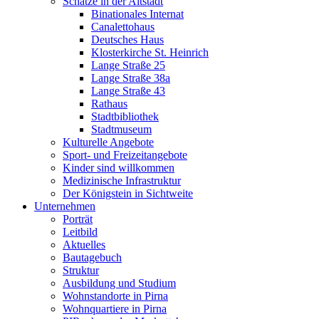
Schätze in der Altstadt
Binationales Internat
Canalettohaus
Deutsches Haus
Klosterkirche St. Heinrich
Lange Straße 25
Lange Straße 38a
Lange Straße 43
Rathaus
Stadtbibliothek
Stadtmuseum
Kulturelle Angebote
Sport- und Freizeitangebote
Kinder sind willkommen
Medizinische Infrastruktur
Der Königstein in Sichtweite
Unternehmen
Porträt
Leitbild
Aktuelles
Bautagebuch
Struktur
Ausbildung und Studium
Wohnstandorte in Pirna
Wohnquartiere in Pirna