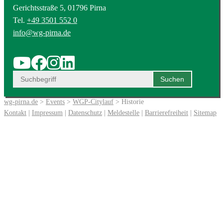
Gerichtsstraße 5, 01796 Pirna
Tel.
+49 3501 552 0
info@wg-pirna.de
wg-pirna.de
>
Events
>
WGP-Citylauf
> Historie
Kontakt
|
Impressum
|
Datenschutz
|
Meldestelle
|
Barrierefreiheit
|
Sitemap