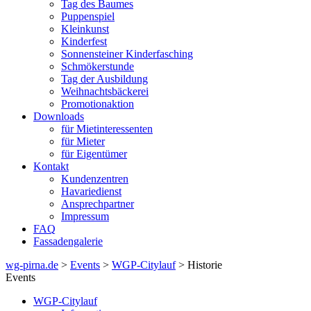
Tag des Baumes
Puppenspiel
Kleinkunst
Kinderfest
Sonnensteiner Kinderfasching
Schmökerstunde
Tag der Ausbildung
Weihnachtsbäckerei
Promotionaktion
Downloads
für Mietinteressenten
für Mieter
für Eigentümer
Kontakt
Kundenzentren
Havariedienst
Ansprechpartner
Impressum
FAQ
Fassadengalerie
wg-pirna.de
>
Events
>
WGP-Citylauf
> Historie
Events
WGP-Citylauf