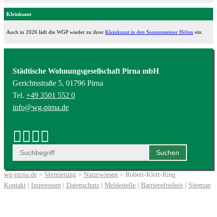
Kleinkunst
Auch in 2026 lädt die WGP wieder zu ihrer
Kleinkunst in den Sonnensteiner Höfen
ein.
Städtische Wohnungsgesellschaft Pirna mbH
Gerichtsstraße 5, 01796 Pirna
Tel.
+49 3501 552 0
info@wg-pirna.de
wg-pirna.de
>
Vermietung
>
Naturwiesen
> Robert-Klett-Ring
Kontakt
|
Impressum
|
Datenschutz
|
Meldestelle
|
Barrierefreiheit
|
Sitemap