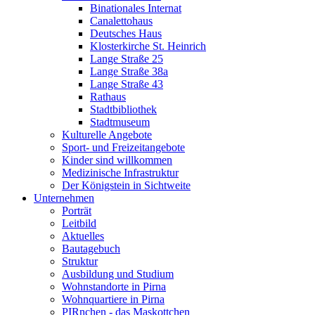
Binationales Internat
Canalettohaus
Deutsches Haus
Klosterkirche St. Heinrich
Lange Straße 25
Lange Straße 38a
Lange Straße 43
Rathaus
Stadtbibliothek
Stadtmuseum
Kulturelle Angebote
Sport- und Freizeitangebote
Kinder sind willkommen
Medizinische Infrastruktur
Der Königstein in Sichtweite
Unternehmen
Porträt
Leitbild
Aktuelles
Bautagebuch
Struktur
Ausbildung und Studium
Wohnstandorte in Pirna
Wohnquartiere in Pirna
PIRnchen - das Maskottchen