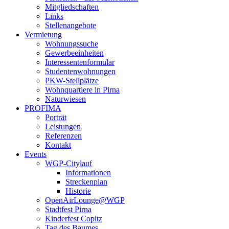
Mitgliedschaften
Links
Stellenangebote
Vermietung
Wohnungssuche
Gewerbeeinheiten
Interessentenformular
Studentenwohnungen
PKW-Stellplätze
Wohnquartiere in Pirna
Naturwiesen
PROFIMA
Porträt
Leistungen
Referenzen
Kontakt
Events
WGP-Citylauf
Informationen
Streckenplan
Historie
OpenAirLounge@WGP
Stadtfest Pirna
Kinderfest Copitz
Tag des Baumes