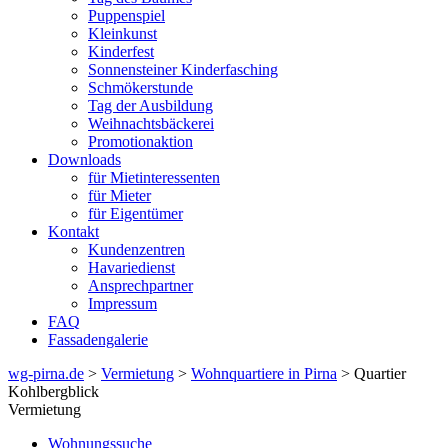
Puppenspiel
Kleinkunst
Kinderfest
Sonnensteiner Kinderfasching
Schmökerstunde
Tag der Ausbildung
Weihnachtsbäckerei
Promotionaktion
Downloads
für Mietinteressenten
für Mieter
für Eigentümer
Kontakt
Kundenzentren
Havariedienst
Ansprechpartner
Impressum
FAQ
Fassadengalerie
wg-pirna.de
>
Vermietung
>
Wohnquartiere in Pirna
> Quartier
Kohlbergblick
Vermietung
Wohnungssuche