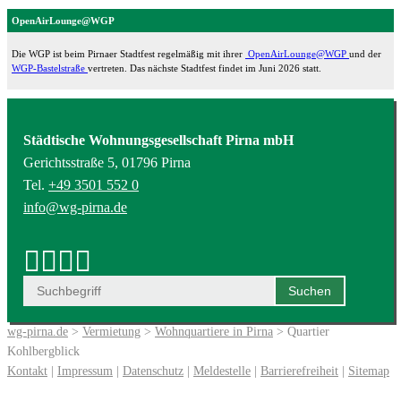
OpenAirLounge@WGP
Die WGP ist beim Pirnaer Stadtfest regelmäßig mit ihrer
OpenAirLounge@WGP
und der
WGP-Bastelstraße
vertreten. Das nächste Stadtfest findet im Juni 2026 statt.
Städtische Wohnungsgesellschaft Pirna mbH
Gerichtsstraße 5, 01796 Pirna
Tel.
+49 3501 552 0
info@wg-pirna.de
wg-pirna.de
>
Vermietung
>
Wohnquartiere in Pirna
> Quartier
Kohlbergblick
Kontakt
|
Impressum
|
Datenschutz
|
Meldestelle
|
Barrierefreiheit
|
Sitemap