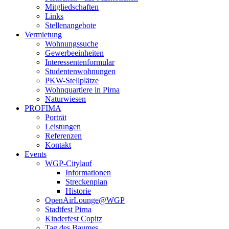
Mitgliedschaften
Links
Stellenangebote
Vermietung
Wohnungssuche
Gewerbeeinheiten
Interessentenformular
Studentenwohnungen
PKW-Stellplätze
Wohnquartiere in Pirna
Naturwiesen
PROFIMA
Porträt
Leistungen
Referenzen
Kontakt
Events
WGP-Citylauf
Informationen
Streckenplan
Historie
OpenAirLounge@WGP
Stadtfest Pirna
Kinderfest Copitz
Tag des Baumes