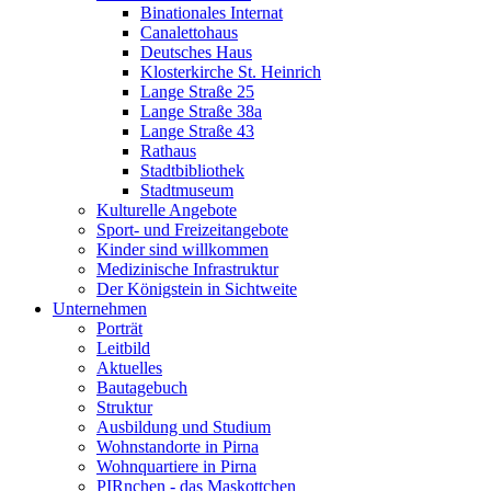
Binationales Internat
Canalettohaus
Deutsches Haus
Klosterkirche St. Heinrich
Lange Straße 25
Lange Straße 38a
Lange Straße 43
Rathaus
Stadtbibliothek
Stadtmuseum
Kulturelle Angebote
Sport- und Freizeitangebote
Kinder sind willkommen
Medizinische Infrastruktur
Der Königstein in Sichtweite
Unternehmen
Porträt
Leitbild
Aktuelles
Bautagebuch
Struktur
Ausbildung und Studium
Wohnstandorte in Pirna
Wohnquartiere in Pirna
PIRnchen - das Maskottchen