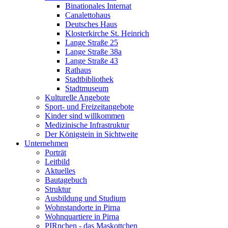
Binationales Internat
Canalettohaus
Deutsches Haus
Klosterkirche St. Heinrich
Lange Straße 25
Lange Straße 38a
Lange Straße 43
Rathaus
Stadtbibliothek
Stadtmuseum
Kulturelle Angebote
Sport- und Freizeitangebote
Kinder sind willkommen
Medizinische Infrastruktur
Der Königstein in Sichtweite
Unternehmen
Porträt
Leitbild
Aktuelles
Bautagebuch
Struktur
Ausbildung und Studium
Wohnstandorte in Pirna
Wohnquartiere in Pirna
PIRnchen - das Maskottchen