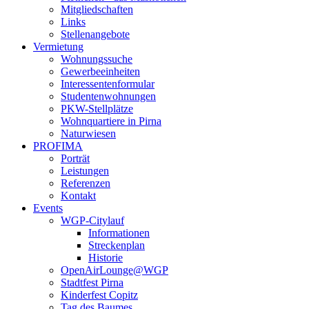
Mitgliedschaften
Links
Stellenangebote
Vermietung
Wohnungssuche
Gewerbeeinheiten
Interessentenformular
Studentenwohnungen
PKW-Stellplätze
Wohnquartiere in Pirna
Naturwiesen
PROFIMA
Porträt
Leistungen
Referenzen
Kontakt
Events
WGP-Citylauf
Informationen
Streckenplan
Historie
OpenAirLounge@WGP
Stadtfest Pirna
Kinderfest Copitz
Tag des Baumes