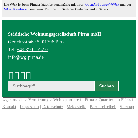
Die WGP ist beim Pirnaer Stadtfest regelmäßig mit ihrer
OpenAirLounge@WGP
und der
WGP-Bastelstraße
vertreten. Das nächste Stadtfest findet im Juni 2026 statt.
Städtische Wohnungsgesellschaft Pirna mbH
Gerichtsstraße 5, 01796 Pirna
Tel.
+49 3501 552 0
info@wg-pirna.de
wg-pirna.de
>
Vermietung
>
Wohnquartiere in Pirna
> Quartier am Feldrain
Kontakt
|
Impressum
|
Datenschutz
|
Meldestelle
|
Barrierefreiheit
|
Sitemap