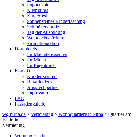
Puppenspiel
Kleinkunst
Kinderfest
Sonnensteiner Kinderfasching
Schmökerstunde
Tag der Ausbildung
Weihnachtsbäckerei
Promotionaktion
Downloads
für Mietinteressenten
für Mieter
für Eigentümer
Kontakt
Kundenzentren
Havariedienst
Ansprechpartner
Impressum
FAQ
Fassadengalerie
wg-pirna.de
>
Vermietung
>
Wohnquartiere in Pirna
> Quartier am
Feldrain
Vermietung
Wohnungssuche