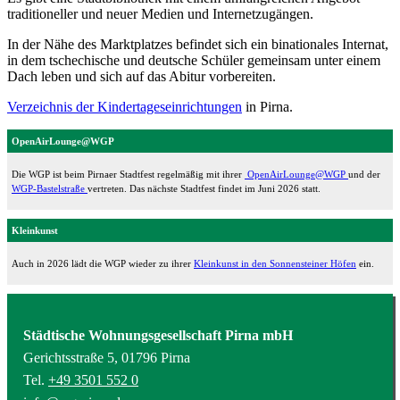
traditioneller und neuer Medien und Internetzugängen.
In der Nähe des Marktplatzes befindet sich ein binationales Internat,
in dem tschechische und deutsche Schüler gemeinsam unter einem
Dach leben und sich auf das Abitur vorbereiten.
Verzeichnis der Kindertageseinrichtungen
in Pirna.
OpenAirLounge@WGP
Die WGP ist beim Pirnaer Stadtfest regelmäßig mit ihrer
OpenAirLounge@WGP
und der
WGP-Bastelstraße
vertreten. Das nächste Stadtfest findet im Juni 2026 statt.
Kleinkunst
Auch in 2026 lädt die WGP wieder zu ihrer
Kleinkunst in den Sonnensteiner Höfen
ein.
Städtische Wohnungsgesellschaft Pirna mbH
Gerichtsstraße 5, 01796 Pirna
Tel.
+49 3501 552 0