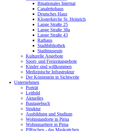
Binationales Internat
Canalettohaus
Deutsches Haus
Klosterkirche St. Heinrich
Lange Straße 25
Lange Straße 38a
Lange Straße 43
Rathaus
Stadtbibliothek
Stadtmuseum
Kulturelle Angebote
Sport- und Freizeitangebote
Kinder sind willkommen
Medizinische Infrastruktur
Der Königstein in Sichtweite
Unternehmen
Porträt
Leitbild
Aktuelles
Bautagebuch
Struktur
Ausbildung und Studium
Wohnstandorte in Pirna
Wohnquartiere in Pirna
PIRnchen - das Maskottchen