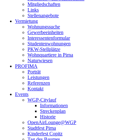
Mitgliedschaften
Links
Stellenangebote
Vermietung
Wohnungssuche
Gewerbeeinheiten
Interessentenformular
Studentenwohnungen
PKW-Stellplätze
Wohnquartiere in Pirna
Naturwiesen
PROFIMA
Porträt
Leistungen
Referenzen
Kontakt
Events
WGP-Citylauf
Informationen
Streckenplan
Historie
OpenAirLounge@WGP
Stadtfest Pirna
Kinderfest Copitz
Tag des Baumes