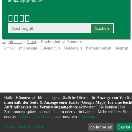
info@wg-pirna.de
wg-pirna.de
>
Pirna
> Kinder sind willkommen
Kontakt
|
Impressum
|
Datenschutz
|
Meldestelle
|
Barrierefreiheit
|
Sitemap
Hallo! Könnten wir bitte einige zusätzliche Dienste für
Anzeige von YouTu
innerhalb der Seite & Anzeige einer Karte (Google Maps) für eine leich
Auffindbarkeit der Vermietungsangebote
aktivieren? Sie können Ihre
Zustimmung später jederzeit ändern oder zurückziehen. Mehr erfahren Sie i
unserer
Datenschutzerklärung
oder unserem
Impressum
.
Ich lehne ab
Das ist
Lassen Sie mich wählen
...