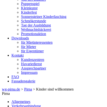
Puppenspiel
Kleinkunst
Kinderfest
Sonnensteiner Kinderfasching
Schmökerstunde
Tag der Ausbildung
Weihnachtsbäckerei
Promotionaktion
Downloads
für Mietinteressenten
für Mieter
für Eigentümer
Kontakt
Kundenzentren
Havariedienst
Ansprechpartner
Impressum
FAQ
Fassadengalerie
wg-pirna.de
>
Pirna
> Kinder sind willkommen
Pirna
Allgemeines
Verkehrsanbindung