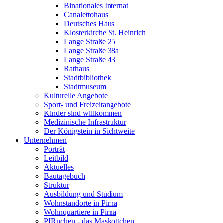
Binationales Internat
Canalettohaus
Deutsches Haus
Klosterkirche St. Heinrich
Lange Straße 25
Lange Straße 38a
Lange Straße 43
Rathaus
Stadtbibliothek
Stadtmuseum
Kulturelle Angebote
Sport- und Freizeitangebote
Kinder sind willkommen
Medizinische Infrastruktur
Der Königstein in Sichtweite
Unternehmen
Porträt
Leitbild
Aktuelles
Bautagebuch
Struktur
Ausbildung und Studium
Wohnstandorte in Pirna
Wohnquartiere in Pirna
PIRnchen - das Maskottchen