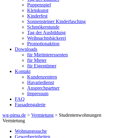
Puppenspiel
Kleinkunst
Kinderfest
Sonnensteiner Kinderfasching
Schmökerstunde
Tag der Ausbildung
Weihnachtsbäckerei
Promotionaktion
Downloads
für Mietinteressenten
für Mieter
für Eigentümer
Kontakt
Kundenzentren
Havariedienst
Ansprechpartner
Impressum
FAQ
Fassadengalerie
wg-pirna.de
>
Vermietung
> Studentenwohnungen
Vermietung
Wohnungssuche
Gewerbeeinheiten