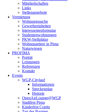
Mitgliedschaften
Links
Stellenangebote
Vermietung
Wohnungssuche
Gewerbeeinheiten
Interessentenformular
Studentenwohnungen
PKW-Stellplätze
Wohnquartiere in Pirna
Naturwiesen
PROFIMA
Porträt
Leistungen
Referenzen
Kontakt
Events
WGP-Citylauf
Informationen
Streckenplan
Historie
OpenAirLounge@WGP
Stadtfest Pirna
Kinderfest Copitz
Tag des Baumes