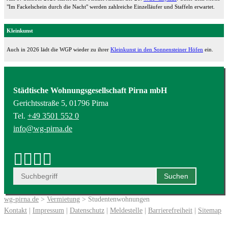
"Im Fackelschein durch die Nacht" werden zahlreiche Einzelläufer und Staffeln erwartet.
Kleinkunst
Auch in 2026 lädt die WGP wieder zu ihrer
Kleinkunst in den Sonnensteiner Höfen
ein.
Städtische Wohnungsgesellschaft Pirna mbH
Gerichtsstraße 5, 01796 Pirna
Tel.
+49 3501 552 0
info@wg-pirna.de
wg-pirna.de
>
Vermietung
> Studentenwohnungen
Kontakt
|
Impressum
|
Datenschutz
|
Meldestelle
|
Barrierefreiheit
|
Sitemap