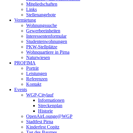
Mitgliedschaften
Links
Stellenangebote
Vermietung
Wohnungssuche
Gewerbeeinheiten
Interessentenformular
Studentenwohnungen
PKW-Stellplätze
Wohnquartiere in Pirna
Naturwiesen
PROFIMA
Porträt
Leistungen
Referenzen
Kontakt
Events
WGP-Citylauf
Informationen
Streckenplan
Historie
OpenAirLounge@WGP
Stadtfest Pirna
Kinderfest Copitz
Tag des Baumes