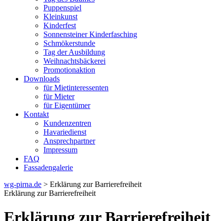
Puppenspiel
Kleinkunst
Kinderfest
Sonnensteiner Kinderfasching
Schmökerstunde
Tag der Ausbildung
Weihnachtsbäckerei
Promotionaktion
Downloads
für Mietinteressenten
für Mieter
für Eigentümer
Kontakt
Kundenzentren
Havariedienst
Ansprechpartner
Impressum
FAQ
Fassadengalerie
wg-pirna.de
> Erklärung zur Barrierefreiheit
Erklärung zur Barrierefreiheit
Erklärung zur Barrierefreiheit