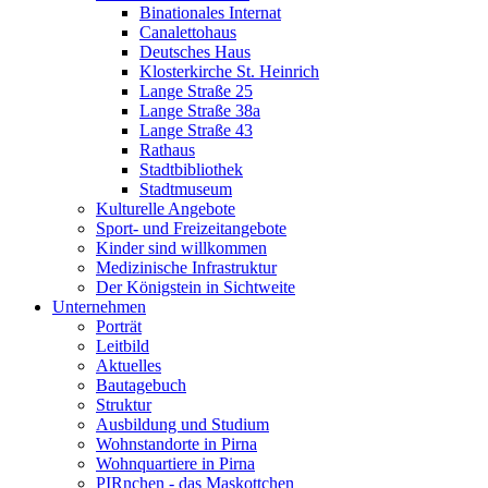
Binationales Internat
Canalettohaus
Deutsches Haus
Klosterkirche St. Heinrich
Lange Straße 25
Lange Straße 38a
Lange Straße 43
Rathaus
Stadtbibliothek
Stadtmuseum
Kulturelle Angebote
Sport- und Freizeitangebote
Kinder sind willkommen
Medizinische Infrastruktur
Der Königstein in Sichtweite
Unternehmen
Porträt
Leitbild
Aktuelles
Bautagebuch
Struktur
Ausbildung und Studium
Wohnstandorte in Pirna
Wohnquartiere in Pirna
PIRnchen - das Maskottchen