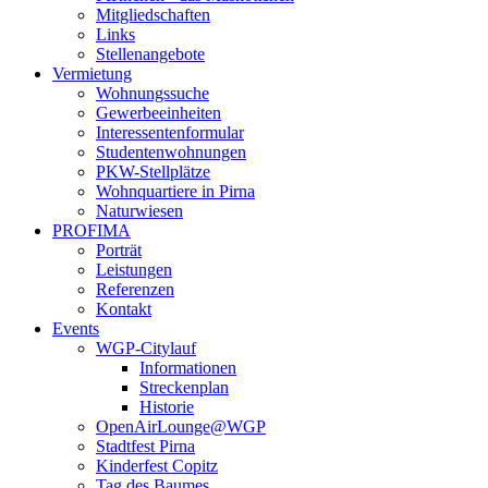
Mitgliedschaften
Links
Stellenangebote
Vermietung
Wohnungssuche
Gewerbeeinheiten
Interessentenformular
Studentenwohnungen
PKW-Stellplätze
Wohnquartiere in Pirna
Naturwiesen
PROFIMA
Porträt
Leistungen
Referenzen
Kontakt
Events
WGP-Citylauf
Informationen
Streckenplan
Historie
OpenAirLounge@WGP
Stadtfest Pirna
Kinderfest Copitz
Tag des Baumes