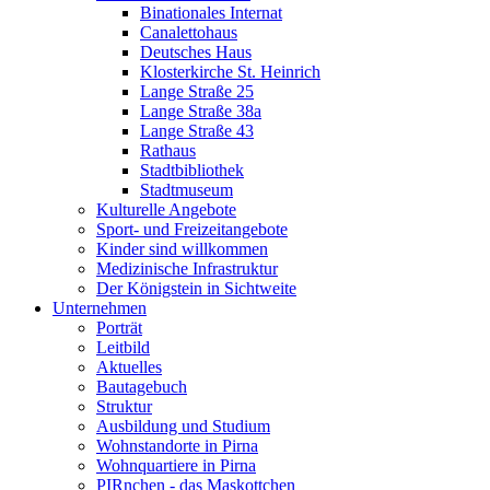
Binationales Internat
Canalettohaus
Deutsches Haus
Klosterkirche St. Heinrich
Lange Straße 25
Lange Straße 38a
Lange Straße 43
Rathaus
Stadtbibliothek
Stadtmuseum
Kulturelle Angebote
Sport- und Freizeitangebote
Kinder sind willkommen
Medizinische Infrastruktur
Der Königstein in Sichtweite
Unternehmen
Porträt
Leitbild
Aktuelles
Bautagebuch
Struktur
Ausbildung und Studium
Wohnstandorte in Pirna
Wohnquartiere in Pirna
PIRnchen - das Maskottchen