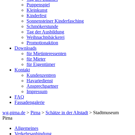
Puppenspiel
Kleinkunst
Kinderfest
Sonnensteiner Kinderfasching
Schmökerstunde
Tag der Ausbildung
Weihnachtsbäckerei
Promotionaktion
Downloads
für Mietinteressenten
für Mieter
für Eigentümer
Kontakt
Kundenzentren
Havariedienst
Ansprechpartner
Impressum
FAQ
Fassadengalerie
wg-pirna.de
>
Pirna
>
Schätze in der Altstadt
> Stadtmuseum
Pirna
Allgemeines
Verkehrsanbindung