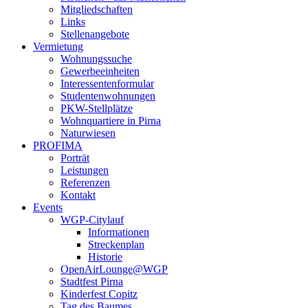
Mitgliedschaften
Links
Stellenangebote
Vermietung
Wohnungssuche
Gewerbeeinheiten
Interessentenformular
Studentenwohnungen
PKW-Stellplätze
Wohnquartiere in Pirna
Naturwiesen
PROFIMA
Porträt
Leistungen
Referenzen
Kontakt
Events
WGP-Citylauf
Informationen
Streckenplan
Historie
OpenAirLounge@WGP
Stadtfest Pirna
Kinderfest Copitz
Tag des Baumes