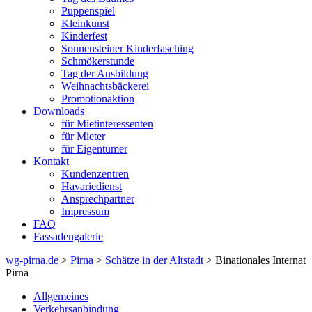
Puppenspiel
Kleinkunst
Kinderfest
Sonnensteiner Kinderfasching
Schmökerstunde
Tag der Ausbildung
Weihnachtsbäckerei
Promotionaktion
Downloads
für Mietinteressenten
für Mieter
für Eigentümer
Kontakt
Kundenzentren
Havariedienst
Ansprechpartner
Impressum
FAQ
Fassadengalerie
wg-pirna.de
>
Pirna
>
Schätze in der Altstadt
> Binationales Internat
Pirna
Allgemeines
Verkehrsanbindung