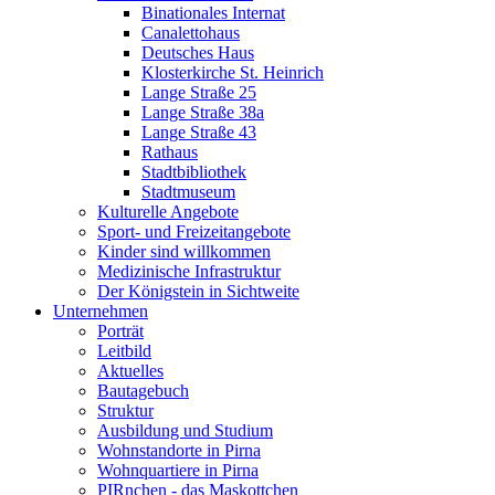
Binationales Internat
Canalettohaus
Deutsches Haus
Klosterkirche St. Heinrich
Lange Straße 25
Lange Straße 38a
Lange Straße 43
Rathaus
Stadtbibliothek
Stadtmuseum
Kulturelle Angebote
Sport- und Freizeitangebote
Kinder sind willkommen
Medizinische Infrastruktur
Der Königstein in Sichtweite
Unternehmen
Porträt
Leitbild
Aktuelles
Bautagebuch
Struktur
Ausbildung und Studium
Wohnstandorte in Pirna
Wohnquartiere in Pirna
PIRnchen - das Maskottchen