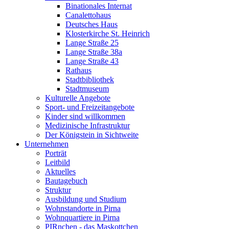
Binationales Internat
Canalettohaus
Deutsches Haus
Klosterkirche St. Heinrich
Lange Straße 25
Lange Straße 38a
Lange Straße 43
Rathaus
Stadtbibliothek
Stadtmuseum
Kulturelle Angebote
Sport- und Freizeitangebote
Kinder sind willkommen
Medizinische Infrastruktur
Der Königstein in Sichtweite
Unternehmen
Porträt
Leitbild
Aktuelles
Bautagebuch
Struktur
Ausbildung und Studium
Wohnstandorte in Pirna
Wohnquartiere in Pirna
PIRnchen - das Maskottchen