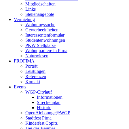
Mitgliedschaften
Links
Stellenangebote
Vermietung
Wohnungssuche
Gewerbeeinheiten
Interessentenformular
Studentenwohnungen
PKW-Stellplätze
Wohnquartiere in Pirna
Naturwiesen
PROFIMA
Porträt
Leistungen
Referenzen
Kontakt
Events
WGP-Citylauf
Informationen
Streckenplan
Historie
OpenAirLounge@WGP
Stadtfest Pirna
Kinderfest Copitz
Tag des Baumes