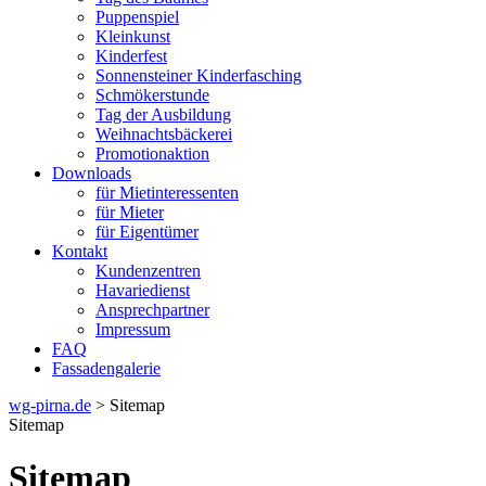
Puppenspiel
Kleinkunst
Kinderfest
Sonnensteiner Kinderfasching
Schmökerstunde
Tag der Ausbildung
Weihnachtsbäckerei
Promotionaktion
Downloads
für Mietinteressenten
für Mieter
für Eigentümer
Kontakt
Kundenzentren
Havariedienst
Ansprechpartner
Impressum
FAQ
Fassadengalerie
wg-pirna.de
> Sitemap
Sitemap
Sitemap