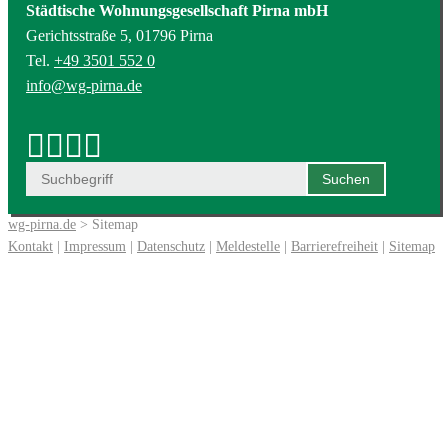
Städtische Wohnungsgesellschaft Pirna mbH
Gerichtsstraße 5, 01796 Pirna
Tel.
+49 3501 552 0
info@wg-pirna.de
wg-pirna.de
> Sitemap
Kontakt
|
Impressum
|
Datenschutz
|
Meldestelle
|
Barrierefreiheit
|
Sitemap