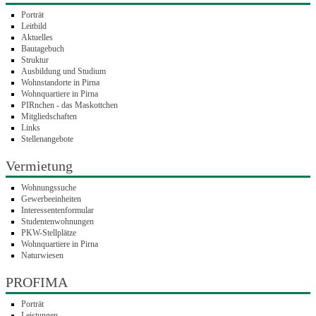
Porträt
Leitbild
Aktuelles
Bautagebuch
Struktur
Ausbildung und Studium
Wohnstandorte in Pirna
Wohnquartiere in Pirna
PIRnchen - das Maskottchen
Mitgliedschaften
Links
Stellenangebote
Vermietung
Wohnungssuche
Gewerbeeinheiten
Interessentenformular
Studentenwohnungen
PKW-Stellplätze
Wohnquartiere in Pirna
Naturwiesen
PROFIMA
Porträt
Leistungen