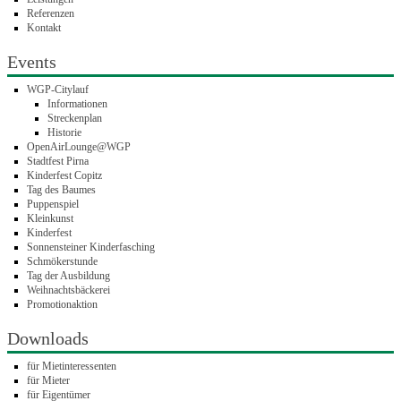
Referenzen
Kontakt
Events
WGP-Citylauf
Informationen
Streckenplan
Historie
OpenAirLounge@WGP
Stadtfest Pirna
Kinderfest Copitz
Tag des Baumes
Puppenspiel
Kleinkunst
Kinderfest
Sonnensteiner Kinderfasching
Schmökerstunde
Tag der Ausbildung
Weihnachtsbäckerei
Promotionaktion
Downloads
für Mietinteressenten
für Mieter
für Eigentümer