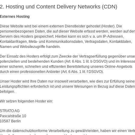
2. Hosting und Content Delivery Networks (CDN)
Externes Hosting
Diese Website wird bei einem externen Dienstleister gehostet (Hoster). Die
personenbezogenen Daten, die auf dieser Website erfasst werden, werden auf de
Servern des Hosters gespeichert. Hierbei kann es sich v. a. um IP-Adressen,
Kontaktanfragen, Meta- und Kommunikationsdaten, Vertragsdaten, Kontaktdaten,
Namen und Websitezugriffe handeln.
Der Einsatz des Hosters erfolgt zum Zwecke der Vertragserfüllung gegenüber uns
potenziellen und bestehenden Kunden (Art. 6 Abs. 1 lit. b DSGVO) und im Interess
einer sicheren, schnellen und effizienten Bereitstellung unseres Online-Angebots
durch einen professionellen Anbieter (Art. 6 Abs. 1 lit. f DSGVO).
Unser Hoster wird Ihre Daten nur insoweit verarbeiten, wie dies zur Erfüllung seine
Leistungspflichten erforderlich ist und unsere Weisungen in Bezug auf diese Daten
befolgen.
Wir setzen folgenden Hoster ein:
STRATO AG
Pascalstraße 10
10587 Berlin
Um die datenschutzkonforme Verarbeitung zu gewährleisten, haben wir einen Vert