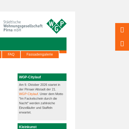
FAQ
Fassadengalerie
WGP-Citylauf
Am 9. Oktober 2026 startet in
der Pirnaer Altstadt der 21.
WGP-Citylauf
. Unter dem Motto
"Im Fackelschein durch die
Nacht" werden zahlreiche
Einzelläufer und Staffeln
erwartet.
Kleinkunst