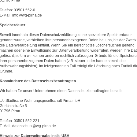
01796 Pirna
Telefon: 03501 552-0
E-Mail: info@wg-pirna.de
Speicherdauer
Soweit innerhalb dieser Datenschutzerklärung keine speziellere Speicherdauer
genannt wurde, verbleiben Ihre personenbezogenen Daten bei uns, bis der Zweck 
die Datenverarbeitung entfällt. Wenn Sie ein berechtigtes Löschersuchen geltend
machen oder eine Einwilligung zur Datenverarbeitung widerrufen, werden Ihre Da
gelöscht, sofern wir keinen anderen rechtlich zulässigen Gründe für die Speicher
Ihrer personenbezogenen Daten haben (z.B. steuer- oder handelsrechtliche
Aufbewahrungsfristen); im letztgenannten Fall erfolgt die Löschung nach Fortfall di
Gründe.
Kontaktdaten des Datenschutz­beauftragten
Wir haben für unser Unternehmen einen Datenschutzbeauftragten bestellt.
c/o Städtische Wohnungsgesellschaft Pirna mbH
Gerichtsstraße 5
01796 Pirna
Telefon: 03501 552-221
E-Mail: datenschutz@wg-pirna.de
Hinweis zur Datenweitergabe in die USA