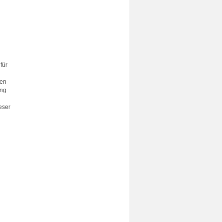
für
ten
ung
eser