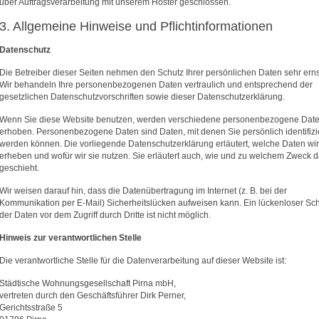
über Auftragsverarbeitung mit unserem Hoster geschlossen.
3. Allgemeine Hinweise und Pflicht­informationen
Datenschutz
Die Betreiber dieser Seiten nehmen den Schutz Ihrer persönlichen Daten sehr erns
Wir behandeln Ihre personenbezogenen Daten vertraulich und entsprechend der
gesetzlichen Datenschutzvorschriften sowie dieser Datenschutzerklärung.
Wenn Sie diese Website benutzen, werden verschiedene personenbezogene Dat
erhoben. Personenbezogene Daten sind Daten, mit denen Sie persönlich identifizi
werden können. Die vorliegende Datenschutzerklärung erläutert, welche Daten wir
erheben und wofür wir sie nutzen. Sie erläutert auch, wie und zu welchem Zweck 
geschieht.
Wir weisen darauf hin, dass die Datenübertragung im Internet (z. B. bei der
Kommunikation per E-Mail) Sicherheitslücken aufweisen kann. Ein lückenloser Sc
der Daten vor dem Zugriff durch Dritte ist nicht möglich.
Hinweis zur verantwortlichen Stelle
Die verantwortliche Stelle für die Datenverarbeitung auf dieser Website ist:
Städtische Wohnungsgesellschaft Pirna mbH,
vertreten durch den Geschäftsführer Dirk Perner,
Gerichtsstraße 5