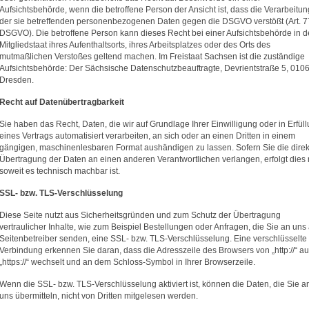
Aufsichtsbehörde, wenn die betroffene Person der Ansicht ist, dass die Verarbeitun
der sie betreffenden personenbezogenen Daten gegen die DSGVO verstößt (Art. 7
DSGVO). Die betroffene Person kann dieses Recht bei einer Aufsichtsbehörde in 
Mitgliedstaat ihres Aufenthaltsorts, ihres Arbeitsplatzes oder des Orts des
mutmaßlichen Verstoßes geltend machen. Im Freistaat Sachsen ist die zuständige
Aufsichtsbehörde: Der Sächsische Datenschutzbeauftragte, Devrientstraße 5, 010
Dresden.
Recht auf Daten­übertrag­barkeit
Sie haben das Recht, Daten, die wir auf Grundlage Ihrer Einwilligung oder in Erfül
eines Vertrags automatisiert verarbeiten, an sich oder an einen Dritten in einem
gängigen, maschinenlesbaren Format aushändigen zu lassen. Sofern Sie die direk
Übertragung der Daten an einen anderen Verantwortlichen verlangen, erfolgt dies 
soweit es technisch machbar ist.
SSL- bzw. TLS-Verschlüsselung
Diese Seite nutzt aus Sicherheitsgründen und zum Schutz der Übertragung
vertraulicher Inhalte, wie zum Beispiel Bestellungen oder Anfragen, die Sie an uns 
Seitenbetreiber senden, eine SSL- bzw. TLS-Verschlüsselung. Eine verschlüsselte
Verbindung erkennen Sie daran, dass die Adresszeile des Browsers von „http://“ au
„https://“ wechselt und an dem Schloss-Symbol in Ihrer Browserzeile.
Wenn die SSL- bzw. TLS-Verschlüsselung aktiviert ist, können die Daten, die Sie a
uns übermitteln, nicht von Dritten mitgelesen werden.