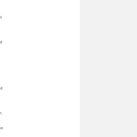
t
nd
it
n.
en