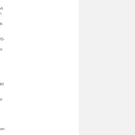
SA
n
ts
US-
en
tet
e
er
hen