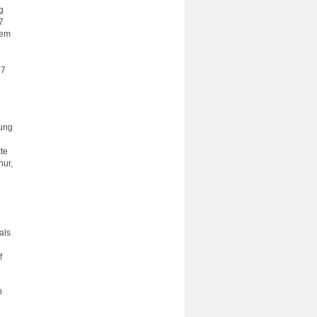
g
7
dem
67
lung
te
nur,
als
f
n