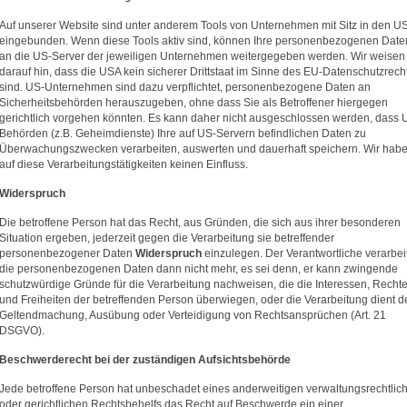
Auf unserer Website sind unter anderem Tools von Unternehmen mit Sitz in den U
eingebunden. Wenn diese Tools aktiv sind, können Ihre personenbezogenen Date
an die US-Server der jeweiligen Unternehmen weitergegeben werden. Wir weisen
darauf hin, dass die USA kein sicherer Drittstaat im Sinne des EU-Datenschutzrech
sind. US-Unternehmen sind dazu verpflichtet, personenbezogene Daten an
Sicherheitsbehörden herauszugeben, ohne dass Sie als Betroffener hiergegen
gerichtlich vorgehen könnten. Es kann daher nicht ausgeschlossen werden, dass 
Behörden (z.B. Geheimdienste) Ihre auf US-Servern befindlichen Daten zu
Überwachungszwecken verarbeiten, auswerten und dauerhaft speichern. Wir hab
auf diese Verarbeitungstätigkeiten keinen Einfluss.
Widerspruch
Die betroffene Person hat das Recht, aus Gründen, die sich aus ihrer besonderen
Situation ergeben, jederzeit gegen die Verarbeitung sie betreffender
personenbezogener Daten
Widerspruch
einzulegen. Der Verantwortliche verarbei
die personenbezogenen Daten dann nicht mehr, es sei denn, er kann zwingende
schutzwürdige Gründe für die Verarbeitung nachweisen, die die Interessen, Recht
und Freiheiten der betreffenden Person überwiegen, oder die Verarbeitung dient d
Geltendmachung, Ausübung oder Verteidigung von Rechtsansprüchen (Art. 21
DSGVO).
Beschwerde­recht bei der zuständigen Aufsichts­behörde
Jede betroffene Person hat unbeschadet eines anderweitigen verwaltungsrechtlic
oder gerichtlichen Rechtsbehelfs das Recht auf Beschwerde ein einer