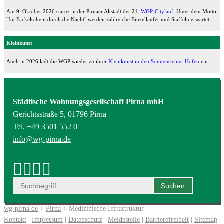
Am 9. Oktober 2026 startet in der Pirnaer Altstadt der 21.
WGP-Citylauf
. Unter dem Motto
"Im Fackelschein durch die Nacht" werden zahlreiche Einzelläufer und Staffeln erwartet.
Kleinkunst
Auch in 2026 lädt die WGP wieder zu ihrer
Kleinkunst in den Sonnensteiner Höfen
ein.
Städtische Wohnungsgesellschaft Pirna mbH
Gerichtsstraße 5, 01796 Pirna
Tel.
+49 3501 552 0
info@wg-pirna.de
wg-pirna.de
>
Pirna
> Medizinische Infrastruktur
Kontakt
|
Impressum
|
Datenschutz
|
Meldestelle
|
Barrierefreiheit
|
Sitemap