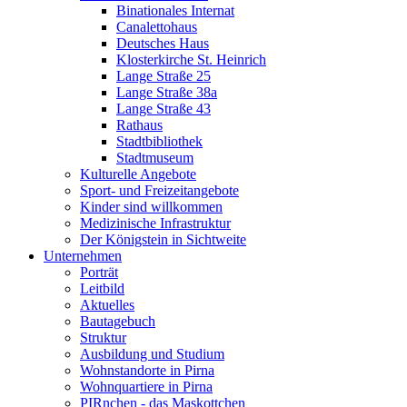
Binationales Internat
Canalettohaus
Deutsches Haus
Klosterkirche St. Heinrich
Lange Straße 25
Lange Straße 38a
Lange Straße 43
Rathaus
Stadtbibliothek
Stadtmuseum
Kulturelle Angebote
Sport- und Freizeitangebote
Kinder sind willkommen
Medizinische Infrastruktur
Der Königstein in Sichtweite
Unternehmen
Porträt
Leitbild
Aktuelles
Bautagebuch
Struktur
Ausbildung und Studium
Wohnstandorte in Pirna
Wohnquartiere in Pirna
PIRnchen - das Maskottchen