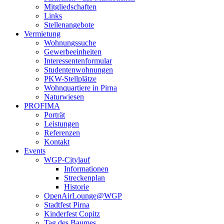
Mitgliedschaften
Links
Stellenangebote
Vermietung
Wohnungssuche
Gewerbeeinheiten
Interessentenformular
Studentenwohnungen
PKW-Stellplätze
Wohnquartiere in Pirna
Naturwiesen
PROFIMA
Porträt
Leistungen
Referenzen
Kontakt
Events
WGP-Citylauf
Informationen
Streckenplan
Historie
OpenAirLounge@WGP
Stadtfest Pirna
Kinderfest Copitz
Tag des Baumes