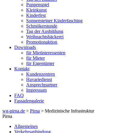
Puppenspiel
Kleinkunst
Kinderfest
Sonnensteiner Kinderfasching
Schmökerstunde
Tag der Ausbildung
Weihnachtsbäckerei
Promotionaktion
Downloads
für Mietinteressenten
für Mieter
für Eigentümer
Kontakt
Kundenzentren
Havariedienst
Ansprechpartner
Impressum
FAQ
Fassadengalerie
wg-pirna.de
>
Pirna
> Medizinische Infrastruktur
Pirna
Allgemeines
Verkehrsanbindung