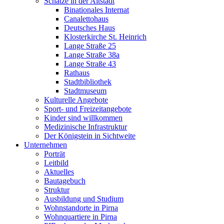
Schätze in der Altstadt
Binationales Internat
Canalettohaus
Deutsches Haus
Klosterkirche St. Heinrich
Lange Straße 25
Lange Straße 38a
Lange Straße 43
Rathaus
Stadtbibliothek
Stadtmuseum
Kulturelle Angebote
Sport- und Freizeitangebote
Kinder sind willkommen
Medizinische Infrastruktur
Der Königstein in Sichtweite
Unternehmen
Porträt
Leitbild
Aktuelles
Bautagebuch
Struktur
Ausbildung und Studium
Wohnstandorte in Pirna
Wohnquartiere in Pirna