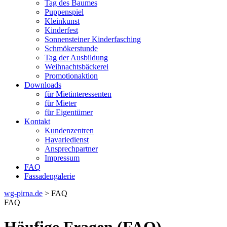
Tag des Baumes
Puppenspiel
Kleinkunst
Kinderfest
Sonnensteiner Kinderfasching
Schmökerstunde
Tag der Ausbildung
Weihnachtsbäckerei
Promotionaktion
Downloads
für Mietinteressenten
für Mieter
für Eigentümer
Kontakt
Kundenzentren
Havariedienst
Ansprechpartner
Impressum
FAQ
Fassadengalerie
wg-pirna.de
> FAQ
FAQ