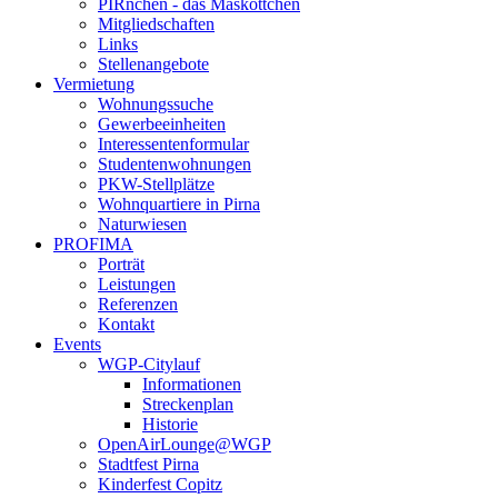
PIRnchen - das Maskottchen
Mitgliedschaften
Links
Stellenangebote
Vermietung
Wohnungssuche
Gewerbeeinheiten
Interessentenformular
Studentenwohnungen
PKW-Stellplätze
Wohnquartiere in Pirna
Naturwiesen
PROFIMA
Porträt
Leistungen
Referenzen
Kontakt
Events
WGP-Citylauf
Informationen
Streckenplan
Historie
OpenAirLounge@WGP
Stadtfest Pirna
Kinderfest Copitz