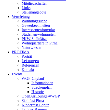
Mitgliedschaften
Links
Stellenangebote
Vermietung
Wohnungssuche
Gewerbeeinheiten
Interessentenformular
Studentenwohnungen
PKW-Stellplätze
Wohnquartiere in Pirna
Naturwiesen
PROFIMA
Porträt
Leistungen
Referenzen
Kontakt
Events
WGP-Citylauf
Informationen
Streckenplan
Historie
OpenAirLounge@WGP
Stadtfest Pirna
Kinderfest Copitz
Tag des Baumes