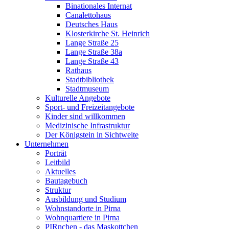
Binationales Internat
Canalettohaus
Deutsches Haus
Klosterkirche St. Heinrich
Lange Straße 25
Lange Straße 38a
Lange Straße 43
Rathaus
Stadtbibliothek
Stadtmuseum
Kulturelle Angebote
Sport- und Freizeitangebote
Kinder sind willkommen
Medizinische Infrastruktur
Der Königstein in Sichtweite
Unternehmen
Porträt
Leitbild
Aktuelles
Bautagebuch
Struktur
Ausbildung und Studium
Wohnstandorte in Pirna
Wohnquartiere in Pirna
PIRnchen - das Maskottchen