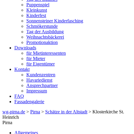
Puppenspiel
Kleinkunst
Kinderfest
Sonnensteiner Kinderfasching
Schmökerstunde
Tag der Ausbildung
Weihnachtsbäckerei
Promotionaktion
Downloads
für Mietinteressenten
für Mieter
für Eigentümer
Kontakt
Kundenzentren
Havariedienst
Ansprechpartner
Impressum
FAQ
Fassadengalerie
wg-pirna.de
>
Pirna
>
Schätze in der Altstadt
> Klosterkirche St.
Heinrich
Pirna
Allgemeines