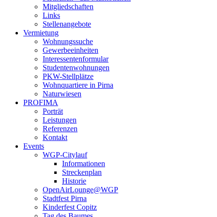
Mitgliedschaften
Links
Stellenangebote
Vermietung
Wohnungssuche
Gewerbeeinheiten
Interessentenformular
Studentenwohnungen
PKW-Stellplätze
Wohnquartiere in Pirna
Naturwiesen
PROFIMA
Porträt
Leistungen
Referenzen
Kontakt
Events
WGP-Citylauf
Informationen
Streckenplan
Historie
OpenAirLounge@WGP
Stadtfest Pirna
Kinderfest Copitz
Tag des Baumes