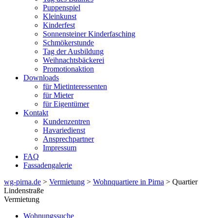
Puppenspiel
Kleinkunst
Kinderfest
Sonnensteiner Kinderfasching
Schmökerstunde
Tag der Ausbildung
Weihnachtsbäckerei
Promotionaktion
Downloads
für Mietinteressenten
für Mieter
für Eigentümer
Kontakt
Kundenzentren
Havariedienst
Ansprechpartner
Impressum
FAQ
Fassadengalerie
wg-pirna.de
>
Vermietung
>
Wohnquartiere in Pirna
> Quartier
Lindenstraße
Vermietung
Wohnungssuche