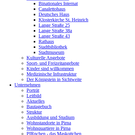
Binationales Internat
Canalettohaus
Deutsches Haus
Klosterkirche St. Heinrich
Lange Straße 25
Lange Straße 38a
Lange Straße 43
Rathaus
Stadtbibliothek
Stadtmuseum
Kulturelle Angebote
Sport- und Freizeitangebote
Kinder sind willkommen
Medizinische Infrastruktur
Der Königstein in Sichtweite
Unternehmen
Porträt
Leitbild
Aktuelles
Bautagebuch
Struktur
Ausbildung und Studium
Wohnstandorte in Pirna
Wohnquartiere in Pirna
PIRnchen - das Maskottchen