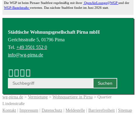
Die WGP ist beim Pirnaer Stadtfest regelmäßig mit ihrer
OpenAirLounge@WGP
und der
WGP-Bastelstraße
vertreten. Das nächste Stadtfest findet im Juni 2026 statt.
Städtische Wohnungsgesellschaft Pirna mbH
Gerichtsstraße 5, 01796 Pirna
Tel.
+49 3501 552 0
info@wg-pirna.de
wg-pirna.de
>
Vermietung
>
Wohnquartiere in Pirna
> Quartier
Lindenstraße
Kontakt
|
Impressum
|
Datenschutz
|
Meldestelle
|
Barrierefreiheit
|
Sitemap