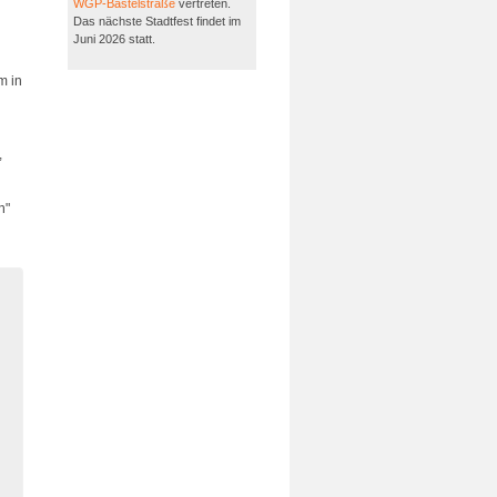
WGP-Bastelstraße
vertreten.
Das nächste Stadtfest findet im
Juni 2026 statt.
m in
,
n"