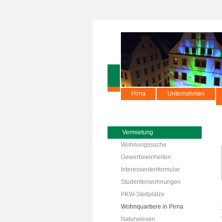
Pirna
Unternehmen
Vermietung
Wohnungssuche
Gewerbeeinheiten
Interessentenformular
Studentenwohnungen
PKW-Stellplätze
Wohnquartiere in Pirna
Naturwiesen