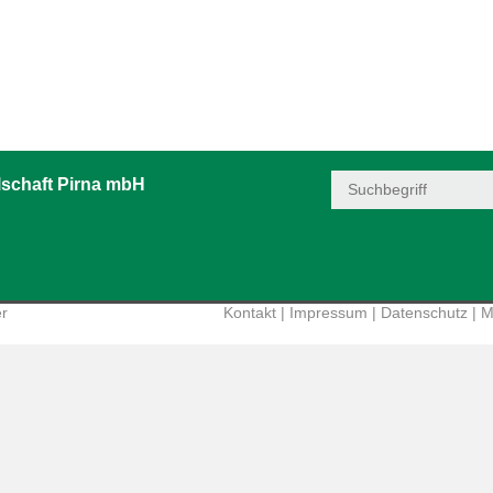
schaft Pirna mbH
er
Kontakt
|
Impressum
|
Datenschutz
|
M