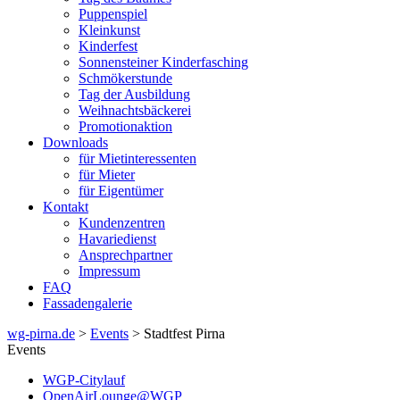
Puppenspiel
Kleinkunst
Kinderfest
Sonnensteiner Kinderfasching
Schmökerstunde
Tag der Ausbildung
Weihnachtsbäckerei
Promotionaktion
Downloads
für Mietinteressenten
für Mieter
für Eigentümer
Kontakt
Kundenzentren
Havariedienst
Ansprechpartner
Impressum
FAQ
Fassadengalerie
wg-pirna.de
>
Events
> Stadtfest Pirna
Events
WGP-Citylauf
OpenAirLounge@WGP