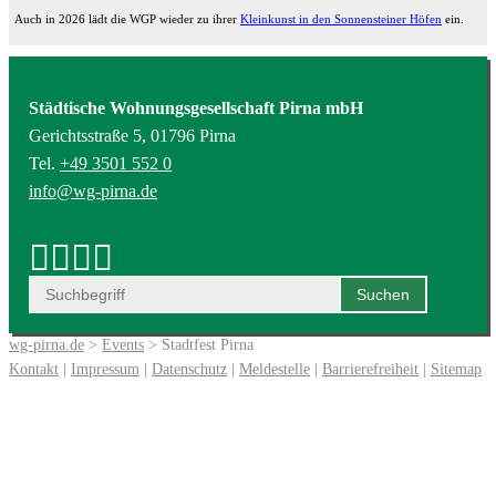
Auch in 2026 lädt die WGP wieder zu ihrer
Kleinkunst in den Sonnensteiner Höfen
ein.
Städtische Wohnungsgesellschaft Pirna mbH
Gerichtsstraße 5, 01796 Pirna
Tel.
+49 3501 552 0
info@wg-pirna.de
wg-pirna.de
>
Events
> Stadtfest Pirna
Kontakt
|
Impressum
|
Datenschutz
|
Meldestelle
|
Barrierefreiheit
|
Sitemap