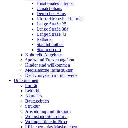
Binationales Internat
Canalettohaus
Deutsches Haus
Klosterkirche St. Heinrich
Lange Straße 25
Lange Straße 38a
Lange Straße 43
Rathaus
Stadtbibliothek
Stadtmuseum
Kulturelle Angebote
Sport- und Freizeitangebote
Kinder sind willkommen
Medizinische Infrastruktur
Der Königstein in Sichtweite
Unternehmen
Porträt
Leitbild
Aktuelles
Bautagebuch
Struktur
Ausbildung und Studium
Wohnstandorte in Pirna
Wohnquartiere in Pirna
PIRnchen - das Maskottchen