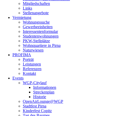
Mitgliedschaften
Links
Stellenangebote
Vermietung
Wohnungssuche
Gewerbeeinheiten
Interessentenformular
Studentenwohnungen
PKW-Stellplätze
Wohnquartiere in Pirna
Naturwiesen
PROFIMA
Porträt
Leistungen
Referenzen
Kontakt
Events
WGP-Citylauf
Informationen
Streckenplan
Historie
OpenAirLounge@WGP
Stadtfest Pirna
Kinderfest Copitz
Tag des Baumes