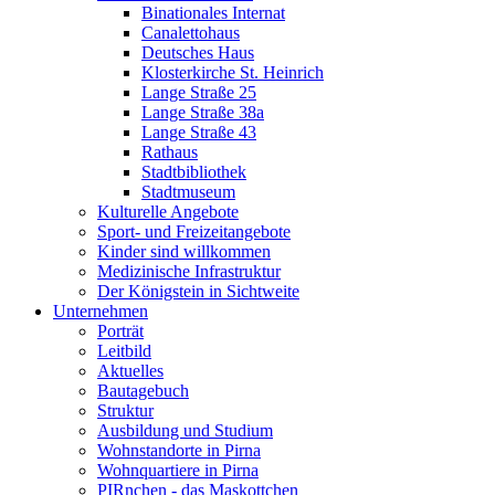
Binationales Internat
Canalettohaus
Deutsches Haus
Klosterkirche St. Heinrich
Lange Straße 25
Lange Straße 38a
Lange Straße 43
Rathaus
Stadtbibliothek
Stadtmuseum
Kulturelle Angebote
Sport- und Freizeitangebote
Kinder sind willkommen
Medizinische Infrastruktur
Der Königstein in Sichtweite
Unternehmen
Porträt
Leitbild
Aktuelles
Bautagebuch
Struktur
Ausbildung und Studium
Wohnstandorte in Pirna
Wohnquartiere in Pirna
PIRnchen - das Maskottchen