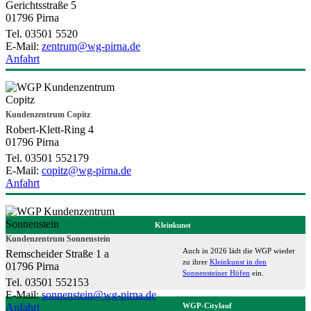
Gerichtsstraße 5
01796 Pirna
Tel. 03501 5520
E-Mail:
zentrum@wg-pirna.de
Anfahrt
Kundenzentrum Copitz
Robert-Klett-Ring 4
01796 Pirna
Tel. 03501 552179
E-Mail:
copitz@wg-pirna.de
Anfahrt
Kleinkunst
Kundenzentrum Sonnenstein
Auch in 2026 lädt die WGP wieder
Remscheider Straße 1 a
zu ihrer
Kleinkunst in den
01796 Pirna
Sonnensteiner Höfen
ein.
Tel. 03501 552153
E-Mail:
sonnenstein@wg-pirna.de
Anfahrt
WGP-Citylauf