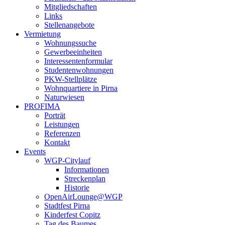
Mitgliedschaften
Links
Stellenangebote
Vermietung
Wohnungssuche
Gewerbeeinheiten
Interessentenformular
Studentenwohnungen
PKW-Stellplätze
Wohnquartiere in Pirna
Naturwiesen
PROFIMA
Porträt
Leistungen
Referenzen
Kontakt
Events
WGP-Citylauf
Informationen
Streckenplan
Historie
OpenAirLounge@WGP
Stadtfest Pirna
Kinderfest Copitz
Tag des Baumes