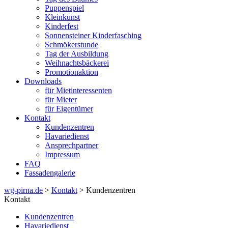
Puppenspiel
Kleinkunst
Kinderfest
Sonnensteiner Kinderfasching
Schmökerstunde
Tag der Ausbildung
Weihnachtsbäckerei
Promotionaktion
Downloads
für Mietinteressenten
für Mieter
für Eigentümer
Kontakt
Kundenzentren
Havariedienst
Ansprechpartner
Impressum
FAQ
Fassadengalerie
wg-pirna.de
>
Kontakt
> Kundenzentren
Kontakt
Kundenzentren
Havariedienst