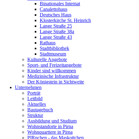
Binationales Internat
Canalettohaus
Deutsches Haus
Klosterkirche St. Heinrich
Lange Straße 25
Lange Straße 38a
Lange Straße 43
Rathaus
Stadtbibliothek
Stadtmuseum
Kulturelle Angebote
Sport- und Freizeitangebote
Kinder sind willkommen
Medizinische Infrastruktur
Der Königstein in Sichtweite
Unternehmen
Porträt
Leitbild
Aktuelles
Bautagebuch
Struktur
Ausbildung und Studium
Wohnstandorte in Pirna
Wohnquartiere in Pirna
PIRnchen - das Maskottchen