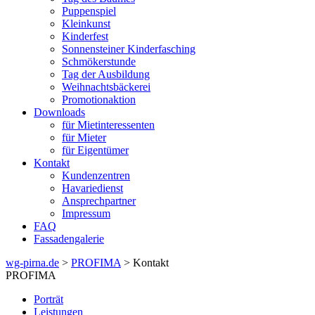
Puppenspiel
Kleinkunst
Kinderfest
Sonnensteiner Kinderfasching
Schmökerstunde
Tag der Ausbildung
Weihnachtsbäckerei
Promotionaktion
Downloads
für Mietinteressenten
für Mieter
für Eigentümer
Kontakt
Kundenzentren
Havariedienst
Ansprechpartner
Impressum
FAQ
Fassadengalerie
wg-pirna.de
>
PROFIMA
> Kontakt
PROFIMA
Porträt
Leistungen