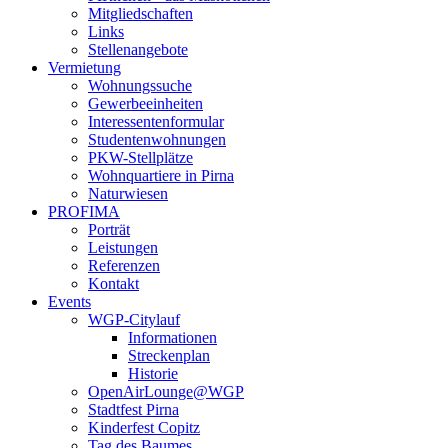
Mitgliedschaften
Links
Stellenangebote
Vermietung
Wohnungssuche
Gewerbeeinheiten
Interessentenformular
Studentenwohnungen
PKW-Stellplätze
Wohnquartiere in Pirna
Naturwiesen
PROFIMA
Porträt
Leistungen
Referenzen
Kontakt
Events
WGP-Citylauf
Informationen
Streckenplan
Historie
OpenAirLounge@WGP
Stadtfest Pirna
Kinderfest Copitz
Tag des Baumes