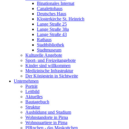
Binationales Internat
Canalettohaus
Deutsches Haus
Klosterkirche St. Heinrich
Lange Straße 25
Lange Straße 38a
Lange Straße 43
Rathaus
Stadtbibliothek
Stadtmuseum
Kulturelle Angebote
Sport- und Freizeitangebote
Kinder sind willkommen
Medizinische Infrastruktur
Der Königstein in Sichtweite
Unternehmen
Porträt
Leitbild
Aktuelles
Bautagebuch
Struktur
Ausbildung und Studium
Wohnstandorte in Pirna
Wohnquartiere in Pirna
PIRnchen - das Maskottchen