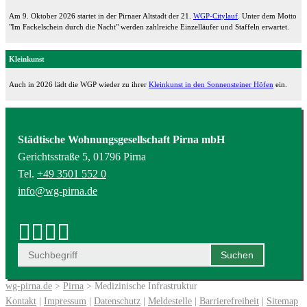
Am 9. Oktober 2026 startet in der Pirnaer Altstadt der 21.
WGP-Citylauf
. Unter dem Motto
"Im Fackelschein durch die Nacht" werden zahlreiche Einzelläufer und Staffeln erwartet.
Kleinkunst
Auch in 2026 lädt die WGP wieder zu ihrer
Kleinkunst in den Sonnensteiner Höfen
ein.
Städtische Wohnungsgesellschaft Pirna mbH
Gerichtsstraße 5, 01796 Pirna
Tel.
+49 3501 552 0
info@wg-pirna.de
wg-pirna.de
>
Pirna
> Medizinische Infrastruktur
Kontakt
|
Impressum
|
Datenschutz
|
Meldestelle
|
Barrierefreiheit
|
Sitemap