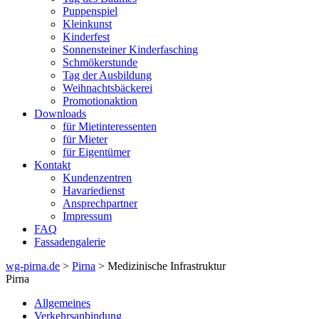
Puppenspiel
Kleinkunst
Kinderfest
Sonnensteiner Kinderfasching
Schmökerstunde
Tag der Ausbildung
Weihnachtsbäckerei
Promotionaktion
Downloads
für Mietinteressenten
für Mieter
für Eigentümer
Kontakt
Kundenzentren
Havariedienst
Ansprechpartner
Impressum
FAQ
Fassadengalerie
wg-pirna.de
>
Pirna
> Medizinische Infrastruktur
Pirna
Allgemeines
Verkehrsanbindung