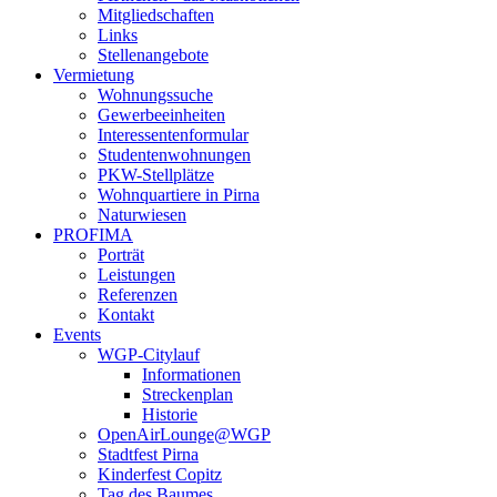
Mitgliedschaften
Links
Stellenangebote
Vermietung
Wohnungssuche
Gewerbeeinheiten
Interessentenformular
Studentenwohnungen
PKW-Stellplätze
Wohnquartiere in Pirna
Naturwiesen
PROFIMA
Porträt
Leistungen
Referenzen
Kontakt
Events
WGP-Citylauf
Informationen
Streckenplan
Historie
OpenAirLounge@WGP
Stadtfest Pirna
Kinderfest Copitz
Tag des Baumes