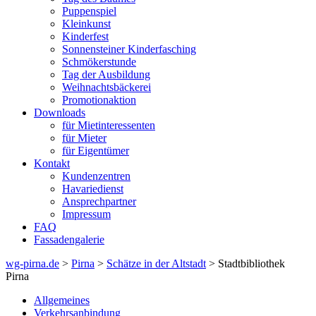
Puppenspiel
Kleinkunst
Kinderfest
Sonnensteiner Kinderfasching
Schmökerstunde
Tag der Ausbildung
Weihnachtsbäckerei
Promotionaktion
Downloads
für Mietinteressenten
für Mieter
für Eigentümer
Kontakt
Kundenzentren
Havariedienst
Ansprechpartner
Impressum
FAQ
Fassadengalerie
wg-pirna.de
>
Pirna
>
Schätze in der Altstadt
> Stadtbibliothek
Pirna
Allgemeines
Verkehrsanbindung