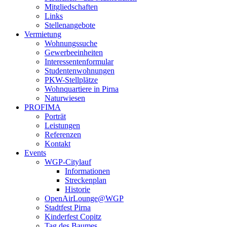
Mitgliedschaften
Links
Stellenangebote
Vermietung
Wohnungssuche
Gewerbeeinheiten
Interessentenformular
Studentenwohnungen
PKW-Stellplätze
Wohnquartiere in Pirna
Naturwiesen
PROFIMA
Porträt
Leistungen
Referenzen
Kontakt
Events
WGP-Citylauf
Informationen
Streckenplan
Historie
OpenAirLounge@WGP
Stadtfest Pirna
Kinderfest Copitz
Tag des Baumes