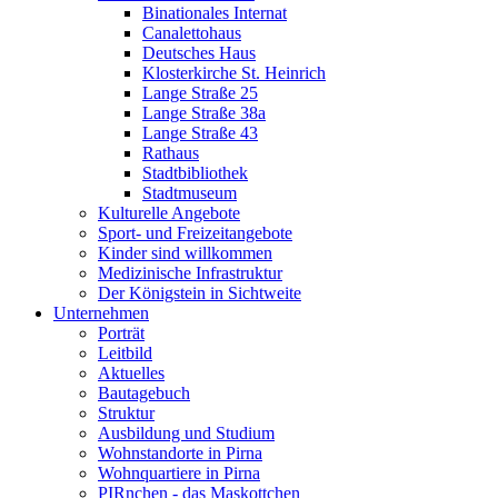
Binationales Internat
Canalettohaus
Deutsches Haus
Klosterkirche St. Heinrich
Lange Straße 25
Lange Straße 38a
Lange Straße 43
Rathaus
Stadtbibliothek
Stadtmuseum
Kulturelle Angebote
Sport- und Freizeitangebote
Kinder sind willkommen
Medizinische Infrastruktur
Der Königstein in Sichtweite
Unternehmen
Porträt
Leitbild
Aktuelles
Bautagebuch
Struktur
Ausbildung und Studium
Wohnstandorte in Pirna
Wohnquartiere in Pirna
PIRnchen - das Maskottchen