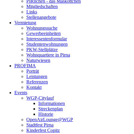
PIRnchen - das Maskottchen
Mitgliedschaften
Links
Stellenangebote
Vermietung
Wohnungssuche
Gewerbeeinheiten
Interessentenformular
Studentenwohnungen
PKW-Stellplätze
Wohnquartiere in Pirna
Naturwiesen
PROFIMA
Porträt
Leistungen
Referenzen
Kontakt
Events
WGP-Citylauf
Informationen
Streckenplan
Historie
OpenAirLounge@WGP
Stadtfest Pirna
Kinderfest Copitz