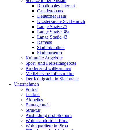
Schätze in der Altstadt
Binationales Internat
Canalettohaus
Deutsches Haus
Klosterkirche St. Heinrich
Lange Straße 25
Lange Straße 38a
Lange Straße 43
Rathaus
Stadtbibliothek
Stadtmuseum
Kulturelle Angebote
Sport- und Freizeitangebote
Kinder sind willkommen
Medizinische Infrastruktur
Der Königstein in Sichtweite
Unternehmen
Porträt
Leitbild
Aktuelles
Bautagebuch
Struktur
Ausbildung und Studium
Wohnstandorte in Pirna
Wohnquartiere in Pirna