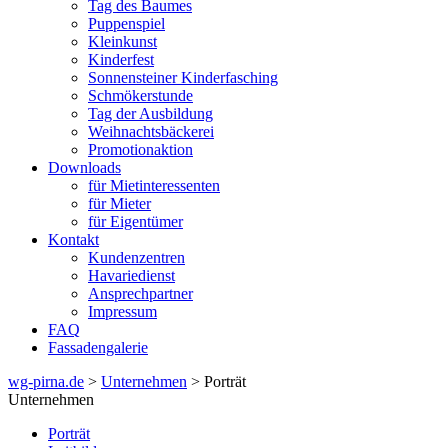
Tag des Baumes
Puppenspiel
Kleinkunst
Kinderfest
Sonnensteiner Kinderfasching
Schmökerstunde
Tag der Ausbildung
Weihnachtsbäckerei
Promotionaktion
Downloads
für Mietinteressenten
für Mieter
für Eigentümer
Kontakt
Kundenzentren
Havariedienst
Ansprechpartner
Impressum
FAQ
Fassadengalerie
wg-pirna.de
>
Unternehmen
> Porträt
Unternehmen
Porträt