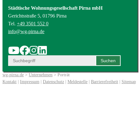
Städtische Wohnungsgesellschaft Pirna mbH
Gerichtsstraße 5, 01796 Pirna
Tel.
+49 3501 552 0
info@wg-pirna.de
wg-pirna.de
>
Unternehmen
> Porträt
Kontakt
|
Impressum
|
Datenschutz
|
Meldestelle
|
Barrierefreiheit
|
Sitemap