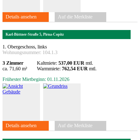
Details ansehen
Auf die Merkliste
Karl-Büttner-Straße 5, Pirna-Copitz
1. Obergeschoss, links
Wohnungsnummer:
104.1.3
3 Zimmer
Kaltmiete:
537,00 EUR
mtl.
ca. 71,60 m²
Warmmiete:
762,54 EUR
mtl.
Frühester Mietbeginn: 01.11.2026
Details ansehen
Auf die Merkliste