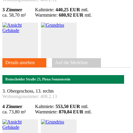
3 Zimmer
Kaltmiete:
440,25 EUR
mtl.
ca. 58,70 m²
Warmmiete:
680,92 EUR
mtl.
Details ansehen
Auf die Merkliste
Remscheider Straße 23, Pirna-Sonnenstein
3. Obergeschoss, 13. rechts
Wohnungsnummer:
408.2.13
4 Zimmer
Kaltmiete:
553,50 EUR
mtl.
ca. 73,80 m²
Warmmiete:
870,84 EUR
mtl.