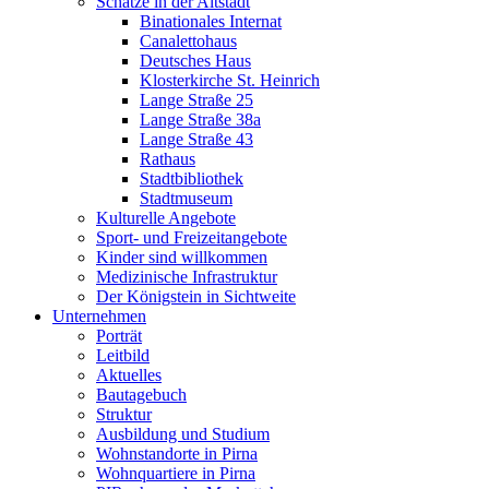
Schätze in der Altstadt
Binationales Internat
Canalettohaus
Deutsches Haus
Klosterkirche St. Heinrich
Lange Straße 25
Lange Straße 38a
Lange Straße 43
Rathaus
Stadtbibliothek
Stadtmuseum
Kulturelle Angebote
Sport- und Freizeitangebote
Kinder sind willkommen
Medizinische Infrastruktur
Der Königstein in Sichtweite
Unternehmen
Porträt
Leitbild
Aktuelles
Bautagebuch
Struktur
Ausbildung und Studium
Wohnstandorte in Pirna
Wohnquartiere in Pirna