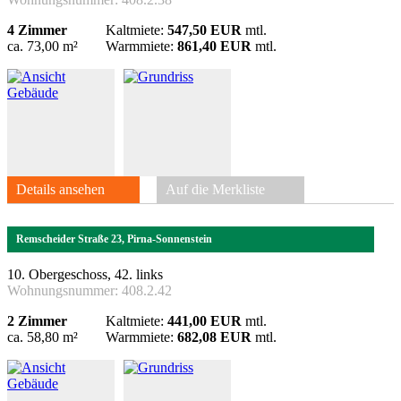
4 Zimmer
Kaltmiete:
547,50 EUR
mtl.
ca. 73,00 m²
Warmmiete:
861,40 EUR
mtl.
Details ansehen
Auf die Merkliste
Remscheider Straße 23, Pirna-Sonnenstein
10. Obergeschoss, 42. links
Wohnungsnummer:
408.2.42
2 Zimmer
Kaltmiete:
441,00 EUR
mtl.
ca. 58,80 m²
Warmmiete:
682,08 EUR
mtl.