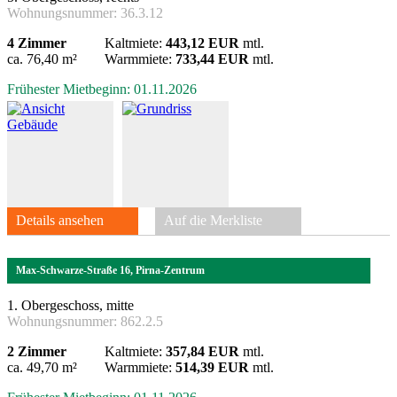
Wohnungsnummer:
36.3.12
4 Zimmer
Kaltmiete:
443,12 EUR
mtl.
ca. 76,40 m²
Warmmiete:
733,44 EUR
mtl.
Frühester Mietbeginn: 01.11.2026
Details ansehen
Auf die Merkliste
Max-Schwarze-Straße 16, Pirna-Zentrum
1. Obergeschoss, mitte
Wohnungsnummer:
862.2.5
2 Zimmer
Kaltmiete:
357,84 EUR
mtl.
ca. 49,70 m²
Warmmiete:
514,39 EUR
mtl.