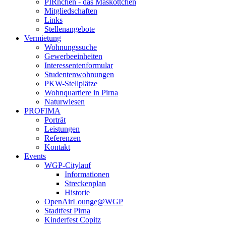
PIRnchen - das Maskottchen
Mitgliedschaften
Links
Stellenangebote
Vermietung
Wohnungssuche
Gewerbeeinheiten
Interessentenformular
Studentenwohnungen
PKW-Stellplätze
Wohnquartiere in Pirna
Naturwiesen
PROFIMA
Porträt
Leistungen
Referenzen
Kontakt
Events
WGP-Citylauf
Informationen
Streckenplan
Historie
OpenAirLounge@WGP
Stadtfest Pirna
Kinderfest Copitz