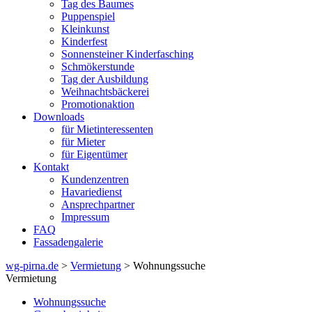
Tag des Baumes
Puppenspiel
Kleinkunst
Kinderfest
Sonnensteiner Kinderfasching
Schmökerstunde
Tag der Ausbildung
Weihnachtsbäckerei
Promotionaktion
Downloads
für Mietinteressenten
für Mieter
für Eigentümer
Kontakt
Kundenzentren
Havariedienst
Ansprechpartner
Impressum
FAQ
Fassadengalerie
wg-pirna.de
>
Vermietung
> Wohnungssuche
Vermietung
Wohnungssuche