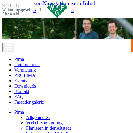
zur Navigation
zum Inhalt
»
»
Pirna
Unternehmen
Vermietung
PROFIMA
Events
Downloads
Kontakt
FAQ
Fassadengalerie
Pirna
Allgemeines
Verkehrsanbindung
Flanieren in der Altstadt