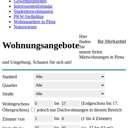
Gewerbeeinheiten
Interessentenformular
Studentenwohnungen
PKW-Stellplätze
Wohnquartiere in Pirna
Naturwiesen
Hier
Ihr Merkzettel
finden
Wohnungsangebote
Sie
unsere freien
Mietwohnungen in Pirna
und Umgebung. Schauen Sie sich um!
Stadtteil
Quartier
Straße
bis
(Erdgeschoss bis 17.
Wohngeschoss
Obergeschoss)
jedoch nur Dachwohnungen in diesem Bereich
bis
(1 bis 4 Zimmer)
Zimmer von
bis
(ca. 37 bis 92 m²)