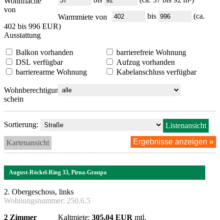
Wohnfläche
von
bis
(ca.
Warmmiete von
402 bis 996 EUR)
Ausstattung
Balkon vorhanden
barrierefreie Wohnung
DSL verfügbar
Aufzug vorhanden
barrierearme Wohnung
Kabelanschluss verfügbar
Wohnberechtigungs-
schein
Sortierung:
Listenansicht
Kartenansicht
August-Röckel-Ring 33, Pirna-Graupa
2. Obergeschoss, links
Wohnungsnummer:
250.6.5
2 Zimmer
Kaltmiete:
305,04 EUR
mtl.