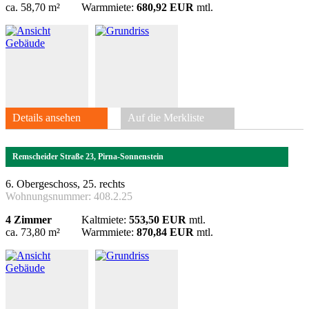
ca. 58,70 m²
Warmmiete:
680,92 EUR
mtl.
Details ansehen
Auf die Merkliste
Remscheider Straße 23, Pirna-Sonnenstein
6. Obergeschoss, 25. rechts
Wohnungsnummer:
408.2.25
4 Zimmer
Kaltmiete:
553,50 EUR
mtl.
ca. 73,80 m²
Warmmiete:
870,84 EUR
mtl.