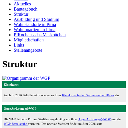
Aktuelles
Bautagebuch
Struktur
Ausbildung und Studium
Wohnstandorte in Pirna
Wohnquartiere in Pirna
PIRnchen - das Maskottchen
Mitgliedschaften
Links
Stellenangebote
Struktur
Kleinkunst
Auch in 2026 lädt die WGP wieder zu ihrer
Kleinkunst in den Sonnensteiner Höfen
ein.
OpenAirLounge@WGP
Die WGP ist beim Pirnaer Stadtfest regelmäßig mit ihrer
OpenAirLounge@WGP
und der
WGP-Bastelstraße
vertreten. Das nächste Stadtfest findet im Juni 2026 statt.