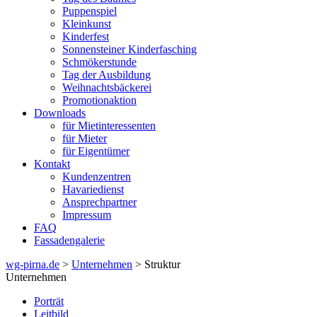
Puppenspiel
Kleinkunst
Kinderfest
Sonnensteiner Kinderfasching
Schmökerstunde
Tag der Ausbildung
Weihnachtsbäckerei
Promotionaktion
Downloads
für Mietinteressenten
für Mieter
für Eigentümer
Kontakt
Kundenzentren
Havariedienst
Ansprechpartner
Impressum
FAQ
Fassadengalerie
wg-pirna.de
>
Unternehmen
> Struktur
Unternehmen
Porträt
Leitbild