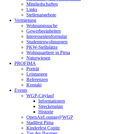
Mitgliedschaften
Links
Stellenangebote
Vermietung
Wohnungssuche
Gewerbeeinheiten
Interessentenformular
Studentenwohnungen
PKW-Stellplätze
Wohnquartiere in Pirna
Naturwiesen
PROFIMA
Porträt
Leistungen
Referenzen
Kontakt
Events
WGP-Citylauf
Informationen
Streckenplan
Historie
OpenAirLounge@WGP
Stadtfest Pirna
Kinderfest Copitz
Tag des Baumes