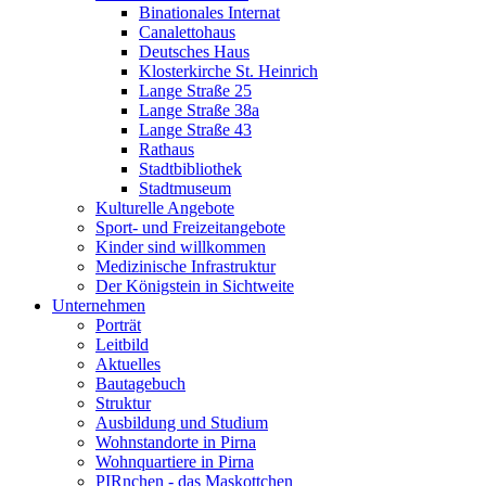
Binationales Internat
Canalettohaus
Deutsches Haus
Klosterkirche St. Heinrich
Lange Straße 25
Lange Straße 38a
Lange Straße 43
Rathaus
Stadtbibliothek
Stadtmuseum
Kulturelle Angebote
Sport- und Freizeitangebote
Kinder sind willkommen
Medizinische Infrastruktur
Der Königstein in Sichtweite
Unternehmen
Porträt
Leitbild
Aktuelles
Bautagebuch
Struktur
Ausbildung und Studium
Wohnstandorte in Pirna
Wohnquartiere in Pirna
PIRnchen - das Maskottchen