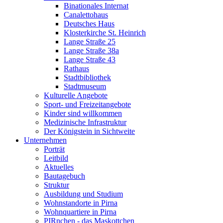
Binationales Internat
Canalettohaus
Deutsches Haus
Klosterkirche St. Heinrich
Lange Straße 25
Lange Straße 38a
Lange Straße 43
Rathaus
Stadtbibliothek
Stadtmuseum
Kulturelle Angebote
Sport- und Freizeitangebote
Kinder sind willkommen
Medizinische Infrastruktur
Der Königstein in Sichtweite
Unternehmen
Porträt
Leitbild
Aktuelles
Bautagebuch
Struktur
Ausbildung und Studium
Wohnstandorte in Pirna
Wohnquartiere in Pirna
PIRnchen - das Maskottchen