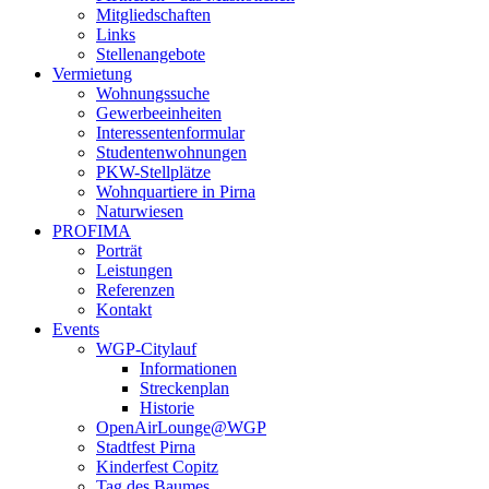
Mitgliedschaften
Links
Stellenangebote
Vermietung
Wohnungssuche
Gewerbeeinheiten
Interessentenformular
Studentenwohnungen
PKW-Stellplätze
Wohnquartiere in Pirna
Naturwiesen
PROFIMA
Porträt
Leistungen
Referenzen
Kontakt
Events
WGP-Citylauf
Informationen
Streckenplan
Historie
OpenAirLounge@WGP
Stadtfest Pirna
Kinderfest Copitz
Tag des Baumes