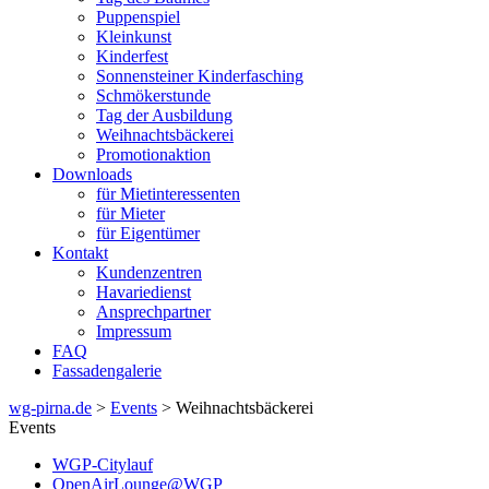
Puppenspiel
Kleinkunst
Kinderfest
Sonnensteiner Kinderfasching
Schmökerstunde
Tag der Ausbildung
Weihnachtsbäckerei
Promotionaktion
Downloads
für Mietinteressenten
für Mieter
für Eigentümer
Kontakt
Kundenzentren
Havariedienst
Ansprechpartner
Impressum
FAQ
Fassadengalerie
wg-pirna.de
>
Events
> Weihnachtsbäckerei
Events
WGP-Citylauf
OpenAirLounge@WGP