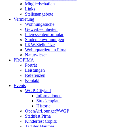
Mitgliedschaften
Links
Stellenangebote
Vermietung
Wohnungssuche
Gewerbeeinheiten
Interessentenformular
Studentenwohnungen
PKW-Stellplätze
Wohnquartiere in Pirna
Naturwiesen
PROFIMA
Porträt
Leistungen
Referenzen
Kontakt
Events
WGP-Citylauf
Informationen
Streckenplan
Historie
OpenAirLounge@WGP
Stadtfest Pirna
Kinderfest Copitz
Tag des Baumes