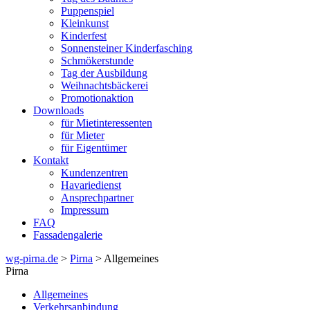
Puppenspiel
Kleinkunst
Kinderfest
Sonnensteiner Kinderfasching
Schmökerstunde
Tag der Ausbildung
Weihnachtsbäckerei
Promotionaktion
Downloads
für Mietinteressenten
für Mieter
für Eigentümer
Kontakt
Kundenzentren
Havariedienst
Ansprechpartner
Impressum
FAQ
Fassadengalerie
wg-pirna.de
>
Pirna
> Allgemeines
Pirna
Allgemeines
Verkehrsanbindung