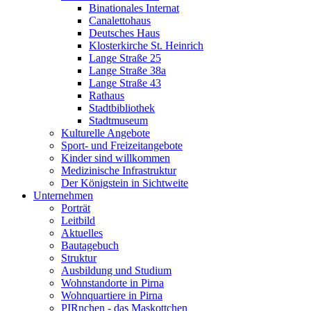
Binationales Internat
Canalettohaus
Deutsches Haus
Klosterkirche St. Heinrich
Lange Straße 25
Lange Straße 38a
Lange Straße 43
Rathaus
Stadtbibliothek
Stadtmuseum
Kulturelle Angebote
Sport- und Freizeitangebote
Kinder sind willkommen
Medizinische Infrastruktur
Der Königstein in Sichtweite
Unternehmen
Porträt
Leitbild
Aktuelles
Bautagebuch
Struktur
Ausbildung und Studium
Wohnstandorte in Pirna
Wohnquartiere in Pirna
PIRnchen - das Maskottchen