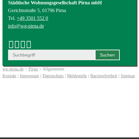
Städtische Wohnungsgesellschaft Pirna mbH
Gerichtsstraße 5, 01796 Pirna
Tel.
+49 3501 552 0
info@wg-pirna.de
wg-pirna.de
>
Pirna
> Allgemeines
Kontakt
|
Impressum
|
Datenschutz
|
Meldestelle
|
Barrierefreiheit
|
Sitemap