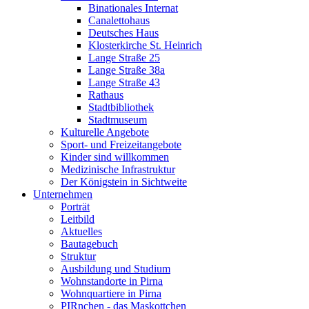
Binationales Internat
Canalettohaus
Deutsches Haus
Klosterkirche St. Heinrich
Lange Straße 25
Lange Straße 38a
Lange Straße 43
Rathaus
Stadtbibliothek
Stadtmuseum
Kulturelle Angebote
Sport- und Freizeitangebote
Kinder sind willkommen
Medizinische Infrastruktur
Der Königstein in Sichtweite
Unternehmen
Porträt
Leitbild
Aktuelles
Bautagebuch
Struktur
Ausbildung und Studium
Wohnstandorte in Pirna
Wohnquartiere in Pirna
PIRnchen - das Maskottchen