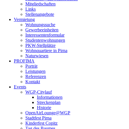
Mitgliedschaften
Links
Stellenangebote
Vermietung
Wohnungssuche
Gewerbeeinheiten
Interessentenformular
Studentenwohnungen
PKW-Stellplätze
Wohnquartiere in Pirna
Naturwiesen
PROFIMA
Porträt
Leistungen
Referenzen
Kontakt
Events
WGP-Citylauf
Informationen
Streckenplan
Historie
OpenAirLounge@WGP
Stadtfest Pirna
Kinderfest Copitz
Tag des Baumes