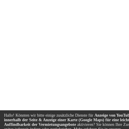
Hallo! Könnten wir bitte einige zusätzliche Dienste für
Anzeige von YouTu
innerhalb der Seite & Anzeige einer Karte (Google Maps) für eine leich
Auffindbarkeit der Vermietungsangebote
aktivieren? Sie können Ihre Z