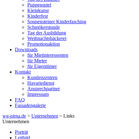
Puppenspiel
Kleinkunst
Kinderfest
Sonnensteiner Kinderfasching
Schmökerstunde
Tag der Ausbildung
Weihnachtsbäckerei
Promotionaktion
Downloads
für Mietinteressenten
für Mieter
für Eigentümer
Kontakt
Kundenzentren
Havariedienst
Ansprechpartner
Impressum
FAQ
Fassadengalerie
wg-pirna.de
>
Unternehmen
> Links
Unternehmen
Porträt
Leitbild