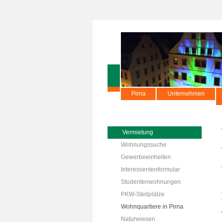
Pirna
Unternehmen
Vermietung
Wohnungssuche
Gewerbeeinheiten
Interessentenformular
Studentenwohnungen
PKW-Stellplätze
Wohnquartiere in Pirna
Naturwiesen