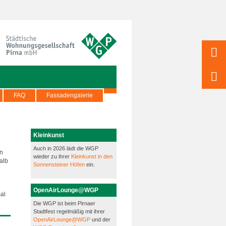
FAQ
Fassadengalerie
Kleinkunst
Auch in 2026 lädt die WGP
en
wieder zu ihrer
Kleinkunst in den
alb
Sonnensteiner Höfen
ein.
OpenAirLounge@WGP
al
Die WGP ist beim Pirnaer
Stadtfest regelmäßig mit ihrer
OpenAirLounge@WGP
und der