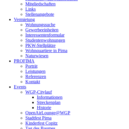
Mitgliedschaften
Links
Stellenangebote
Vermietung
Wohnungssuche
Gewerbeeinheiten
Interessentenformular
Studentenwohnungen
PKW-Stellplätze
Wohnquartiere in Pirna
Naturwiesen
PROFIMA
Porträt
Leistungen
Referenzen
Kontakt
Events
WGP-Citylauf
Informationen
Streckenplan
Historie
OpenAirLounge@WGP
Stadtfest Pirna
Kinderfest Copitz
Tag des Baumes