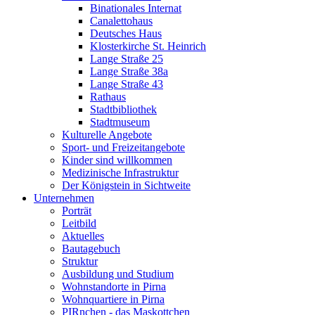
Binationales Internat
Canalettohaus
Deutsches Haus
Klosterkirche St. Heinrich
Lange Straße 25
Lange Straße 38a
Lange Straße 43
Rathaus
Stadtbibliothek
Stadtmuseum
Kulturelle Angebote
Sport- und Freizeitangebote
Kinder sind willkommen
Medizinische Infrastruktur
Der Königstein in Sichtweite
Unternehmen
Porträt
Leitbild
Aktuelles
Bautagebuch
Struktur
Ausbildung und Studium
Wohnstandorte in Pirna
Wohnquartiere in Pirna
PIRnchen - das Maskottchen