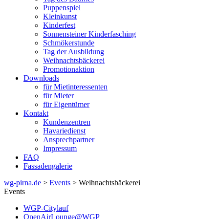
Puppenspiel
Kleinkunst
Kinderfest
Sonnensteiner Kinderfasching
Schmökerstunde
Tag der Ausbildung
Weihnachtsbäckerei
Promotionaktion
Downloads
für Mietinteressenten
für Mieter
für Eigentümer
Kontakt
Kundenzentren
Havariedienst
Ansprechpartner
Impressum
FAQ
Fassadengalerie
wg-pirna.de
>
Events
> Weihnachtsbäckerei
Events
WGP-Citylauf
OpenAirLounge@WGP