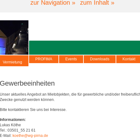
zur Navigation »
zum Inhalt »
PROFIMA
Events
Downloads
Kontakt
Vermietung
Gewerbeeinheiten
Unser aktuelles Angebot an Mietobjekten, die für gewerbliche und/oder freiberuflic
Zwecke genutzt werden können.
Bitte kontaktieren Sie uns bei Interesse.
Informationen:
Lukas Köthe
Tel.: 03501_55 21 61
E-Mail:
koethe@wg-pirna.de