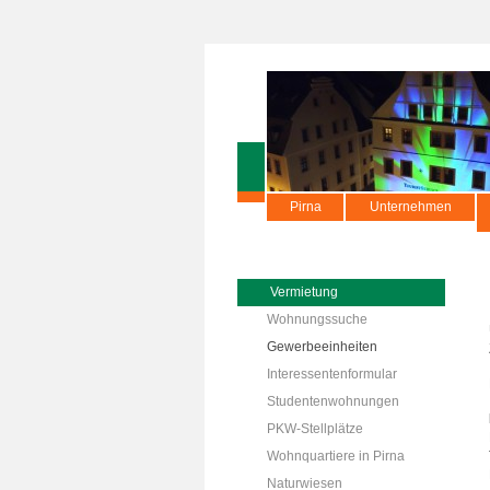
Pirna
Unternehmen
Vermietung
Wohnungssuche
Gewerbeeinheiten
Interessentenformular
Studentenwohnungen
PKW-Stellplätze
Wohnquartiere in Pirna
Naturwiesen