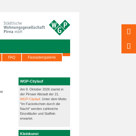
FAQ
Fassadengalerie
WGP-Citylauf
Am 9. Oktober 2026 startet in
he
der Pirnaer Altstadt der 21.
WGP-Citylauf
. Unter dem Motto
"Im Fackelschein durch die
Nacht" werden zahlreiche
Einzelläufer und Staffeln
erwartet.
Kleinkunst