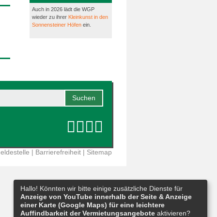
Auch in 2026 lädt die WGP
wieder zu ihrer
Kleinkunst in den
Sonnensteiner Höfen
ein.
eldestelle
|
Barrierefreiheit
|
Sitemap
Hallo! Könnten wir bitte einige zusätzliche Dienste für
Anzeige von YouTube innerhalb der Seite & Anzeige
einer Karte (Google Maps) für eine leichtere
Auffindbarkeit der Vermietungsangebote
aktivieren?