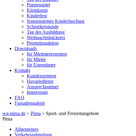
Puppenspiel
Kleinkunst
Kinderfest
Sonnensteiner Kinderfasching
Schmökerstunde
Tag der Ausbildung
Weihnachtsbäckerei
Promotionaktion
Downloads
für Mietinteressenten
für Mieter
für Eigentümer
Kontakt
Kundenzentren
Havariedienst
Ansprechpartner
Impressum
FAQ
Fassadengalerie
wg-pirna.de
>
Pirna
> Sport- und Freizeitangebote
Pirna
Allgemeines
Verkehrsanbindung