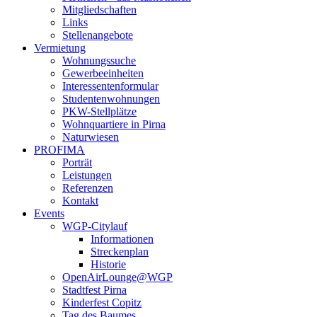
Mitgliedschaften
Links
Stellenangebote
Vermietung
Wohnungssuche
Gewerbeeinheiten
Interessentenformular
Studentenwohnungen
PKW-Stellplätze
Wohnquartiere in Pirna
Naturwiesen
PROFIMA
Porträt
Leistungen
Referenzen
Kontakt
Events
WGP-Citylauf
Informationen
Streckenplan
Historie
OpenAirLounge@WGP
Stadtfest Pirna
Kinderfest Copitz
Tag des Baumes