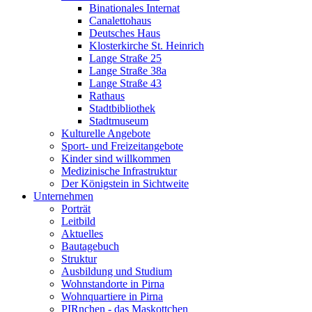
Binationales Internat
Canalettohaus
Deutsches Haus
Klosterkirche St. Heinrich
Lange Straße 25
Lange Straße 38a
Lange Straße 43
Rathaus
Stadtbibliothek
Stadtmuseum
Kulturelle Angebote
Sport- und Freizeitangebote
Kinder sind willkommen
Medizinische Infrastruktur
Der Königstein in Sichtweite
Unternehmen
Porträt
Leitbild
Aktuelles
Bautagebuch
Struktur
Ausbildung und Studium
Wohnstandorte in Pirna
Wohnquartiere in Pirna
PIRnchen - das Maskottchen