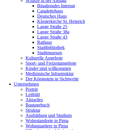
Schätze in der Altstadt
Binationales Internat
Canalettohaus
Deutsches Haus
Klosterkirche St. Heinrich
Lange Straße 25
Lange Straße 38a
Lange Straße 43
Rathaus
Stadtbibliothek
Stadtmuseum
Kulturelle Angebote
Sport- und Freizeitangebote
Kinder sind willkommen
Medizinische Infrastruktur
Der Königstein in Sichtweite
Unternehmen
Porträt
Leitbild
Aktuelles
Bautagebuch
Struktur
Ausbildung und Studium
Wohnstandorte in Pirna
Wohnquartiere in Pirna