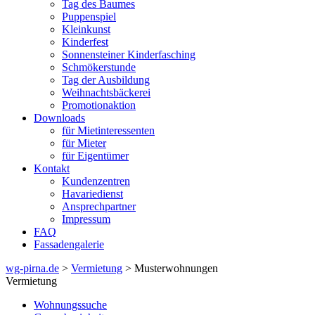
Tag des Baumes
Puppenspiel
Kleinkunst
Kinderfest
Sonnensteiner Kinderfasching
Schmökerstunde
Tag der Ausbildung
Weihnachtsbäckerei
Promotionaktion
Downloads
für Mietinteressenten
für Mieter
für Eigentümer
Kontakt
Kundenzentren
Havariedienst
Ansprechpartner
Impressum
FAQ
Fassadengalerie
wg-pirna.de
>
Vermietung
> Musterwohnungen
Vermietung
Wohnungssuche