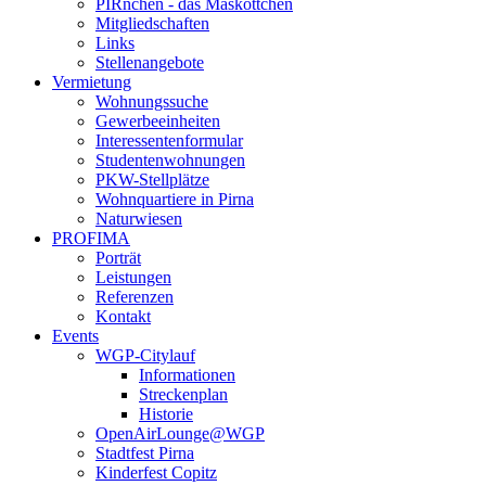
PIRnchen - das Maskottchen
Mitgliedschaften
Links
Stellenangebote
Vermietung
Wohnungssuche
Gewerbeeinheiten
Interessentenformular
Studentenwohnungen
PKW-Stellplätze
Wohnquartiere in Pirna
Naturwiesen
PROFIMA
Porträt
Leistungen
Referenzen
Kontakt
Events
WGP-Citylauf
Informationen
Streckenplan
Historie
OpenAirLounge@WGP
Stadtfest Pirna
Kinderfest Copitz