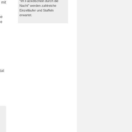
"Im Fackelschein durch die
 mit
Nacht" werden zahlreiche
Einzelläufer und Staffeln
erwartet.
he
ie
ial