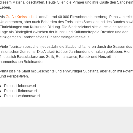
diesem Material geschaffen. Heute füllen die Pirnaer und ihre Gäste den Sandstein
Leben.
Als
Große Kreisstadt
mit annähernd 40.000 Einwohnern beherbergt Pirna zahlreic
Unternehmen, aber auch Behörden des Freistaates Sachsen und des Bundes sow
Einrichtungen von Kultur und Bildung. Die Stadt zeichnet sich durch eine zentrale
Lage als Bindeglied zwischen der Kunst- und Kulturmetropole Dresden und der
einzigartigen Landschaft des Elbsandsteingebirges aus.
Viele Touristen besuchen jedes Jahr die Stadt und flanieren durch die Gassen des
historischen Zentrums. Die Altstadt ist über Jahrhunderte erhalten geblieben. Hier
findet sich Bausubstanz aus Gotik, Renaissance, Barock und Neuzeit im
harmonischen Beieinander.
Pirna ist eine Stadt mit Geschichte und ehrwürdiger Substanz, aber auch mit Potent
und Perspektiven.
Pirna ist lebenswert.
Pirna ist liebenswert.
Pirna ist wohnenswert.