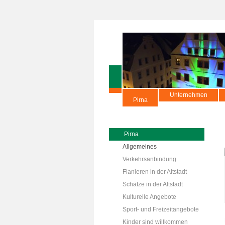
Unternehmen
Pirna
Pirna
Allgemeines
Verkehrsanbindung
Flanieren in der Altstadt
Schätze in der Altstadt
Kulturelle Angebote
Sport- und Freizeitangebote
Kinder sind willkommen