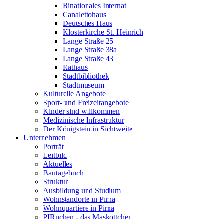
Binationales Internat
Canalettohaus
Deutsches Haus
Klosterkirche St. Heinrich
Lange Straße 25
Lange Straße 38a
Lange Straße 43
Rathaus
Stadtbibliothek
Stadtmuseum
Kulturelle Angebote
Sport- und Freizeitangebote
Kinder sind willkommen
Medizinische Infrastruktur
Der Königstein in Sichtweite
Unternehmen
Porträt
Leitbild
Aktuelles
Bautagebuch
Struktur
Ausbildung und Studium
Wohnstandorte in Pirna
Wohnquartiere in Pirna
PIRnchen - das Maskottchen