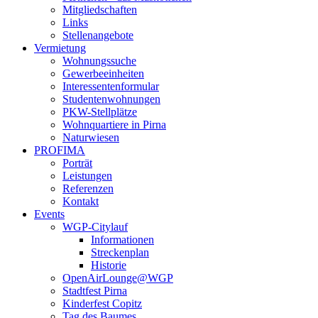
Mitgliedschaften
Links
Stellenangebote
Vermietung
Wohnungssuche
Gewerbeeinheiten
Interessentenformular
Studentenwohnungen
PKW-Stellplätze
Wohnquartiere in Pirna
Naturwiesen
PROFIMA
Porträt
Leistungen
Referenzen
Kontakt
Events
WGP-Citylauf
Informationen
Streckenplan
Historie
OpenAirLounge@WGP
Stadtfest Pirna
Kinderfest Copitz
Tag des Baumes