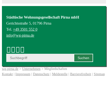
Städtische Wohnungsgesellschaft Pirna mbH
Gerichtsstraße 5, 01796 Pirna
Tel.
+49 3501 552 0
info@wg-pirna.de
wg-pirna.de
>
Unternehmen
> Mitgliedschaften
Kontakt
|
Impressum
|
Datenschutz
|
Meldestelle
|
Barrierefreiheit
|
Sitemap