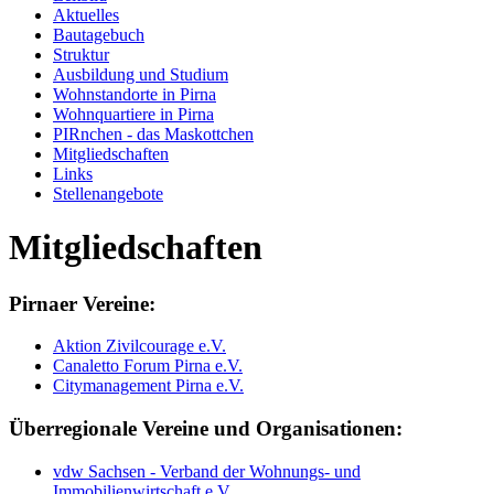
Aktuelles
Bautagebuch
Struktur
Ausbildung und Studium
Wohnstandorte in Pirna
Wohnquartiere in Pirna
PIRnchen - das Maskottchen
Mitgliedschaften
Links
Stellenangebote
Mitgliedschaften
Pirnaer Vereine:
Aktion Zivilcourage e.V.
Canaletto Forum Pirna e.V.
Citymanagement Pirna e.V.
Überregionale Vereine und Organisationen:
vdw Sachsen - Verband der Wohnungs- und
Immobilienwirtschaft e.V.