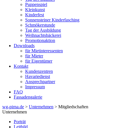
Puppenspiel
Kleinkunst
Kinderfest
Sonnensteiner Kinderfasching
Schmökerstunde
Tag der Ausbildung
Weihnachtsbäckerei
Promotionaktion
Downloads
für Mietinteressenten
für Mieter
für Eigentümer
Kontakt
Kundenzentren
Havariedienst
Ansprechpartner
Impressum
FAQ
Fassadengalerie
wg-pirna.de
>
Unternehmen
> Mitgliedschaften
Unternehmen
Porträt
Leitbild