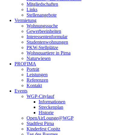
Mitgliedschaften
Links
Stellenangebote
Vermietung
Wohnungssuche
Gewerbeeinheiten
Interessentenformular
Studentenwohnungen
PKW-Stellplätze
Wohnquartiere in Pirna
Naturwiesen
PROFIMA
Porträt
Leistungen
Referenzen
Kontakt
Events
WGP-Citylauf
Informationen
Streckenplan
Historie
OpenAirLounge@WGP
Stadtfest Pirna
Kinderfest Copitz
Tag des Baumes