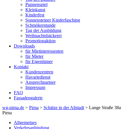
Puppenspiel
Kleinkunst
Kinderfest
Sonnensteiner Kinderfasching
Schmökerstunde
Tag der Ausbildung
Weihnachtsbäckerei
Promotionaktion
Downloads
für Mietinteressenten
für Mieter
für Eigentümer
Kontakt
Kundenzentren
Havariedienst
Ansprechpartner
Impressum
FAQ
Fassadengalerie
wg-pirna.de
>
Pirna
>
Schätze in der Altstadt
> Lange Straße 38a
Pirna
Allgemeines
Verkehrsanbindung