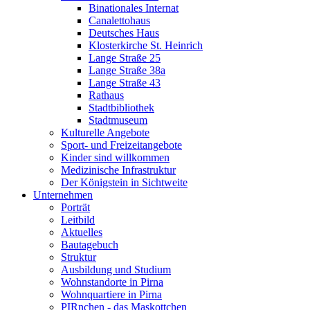
Binationales Internat
Canalettohaus
Deutsches Haus
Klosterkirche St. Heinrich
Lange Straße 25
Lange Straße 38a
Lange Straße 43
Rathaus
Stadtbibliothek
Stadtmuseum
Kulturelle Angebote
Sport- und Freizeitangebote
Kinder sind willkommen
Medizinische Infrastruktur
Der Königstein in Sichtweite
Unternehmen
Porträt
Leitbild
Aktuelles
Bautagebuch
Struktur
Ausbildung und Studium
Wohnstandorte in Pirna
Wohnquartiere in Pirna
PIRnchen - das Maskottchen