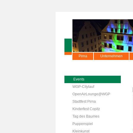
Pirna
Unternehmen
Events
WGP-Citylauf
OpenAirLounge@WGP
Stadtfest Pirna
Kinderfest Copitz
Tag des Baumes
Puppenspiel
Kleinkunst