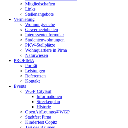
Mitgliedschaften
Links
Stellenangebote
Vermietung
Wohnungssuche
Gewerbeeinheiten
Interessentenformular
Studentenwohnungen
PKW-Stellplätze
Wohnquartiere in Pirna
Naturwiesen
PROFIMA
Porträt
Leistungen
Referenzen
Kontakt
Events
WGP-Citylauf
Informationen
Streckenplan
Historie
OpenAirLounge@WGP
Stadtfest Pirna
Kinderfest Copitz
Tag des Baumes