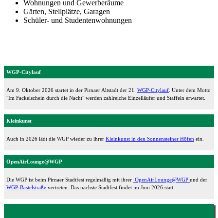
Wohnungen und Gewerberäume
Gärten, Stellplätze, Garagen
Schüler- und Studentenwohnungen
WGP-Citylauf
Am 9. Oktober 2026 startet in der Pirnaer Altstadt der 21.
WGP-Citylauf
. Unter dem Motto
"Im Fackelschein durch die Nacht" werden zahlreiche Einzelläufer und Staffeln erwartet.
Kleinkunst
Auch in 2026 lädt die WGP wieder zu ihrer
Kleinkunst in den Sonnensteiner Höfen
ein.
OpenAirLounge@WGP
Die WGP ist beim Pirnaer Stadtfest regelmäßig mit ihrer
OpenAirLounge@WGP
und der
WGP-Bastelstraße
vertreten. Das nächste Stadtfest findet im Juni 2026 statt.