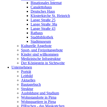
Binationales Internat
Canalettohaus
Deutsches Haus
Klosterkirche St. Heinrich
Lange Straße 25
Lange Straße 38a
Lange Straße 43
Rathaus
Stadtbibliothek
Stadtmuseum
Kulturelle Angebote
Sport- und Freizeitangebote
Kinder sind willkommen
Medizinische Infrastruktur
Der Königstein in Sichtweite
Unternehmen
Porträt
Leitbild
Aktuelles
Bautagebuch
Struktur
Ausbildung und Studium
Wohnstandorte in Pirna
Wohnquartiere in Pirna
PIRnchen - das Maskottchen