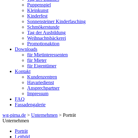
Puppenspiel
Kleinkunst
Kinderfest
Sonnensteiner Kinderfasching
Schmökerstunde
Tag der Ausbildung
Weihnachtsbäckerei
Promotionaktion
Downloads
für Mietinteressenten
für Mieter
für Eigentümer
Kontakt
Kundenzentren
Havariedienst
Ansprechpartner
Impressum
FAQ
Fassadengalerie
wg-pirna.de
>
Unternehmen
> Porträt
Unternehmen
Porträt
Leitbild