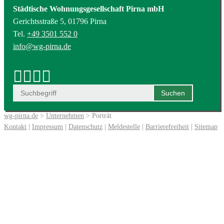
Städtische Wohnungsgesellschaft Pirna mbH
Gerichtsstraße 5, 01796 Pirna
Tel.
+49 3501 552 0
info@wg-pirna.de
wg-pirna.de
>
Unternehmen
> Porträt
Kontakt
|
Impressum
|
Datenschutz
|
Meldestelle
|
Barrierefreiheit
|
Sitemap