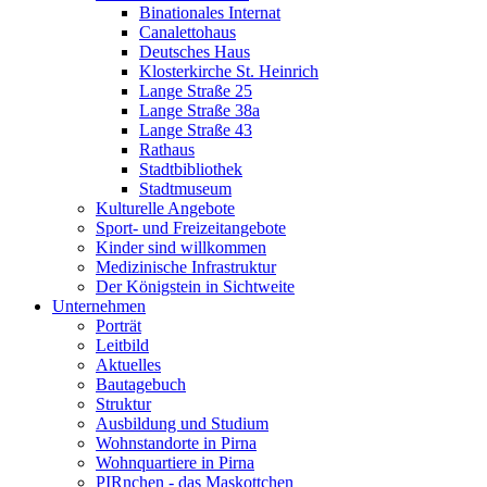
Binationales Internat
Canalettohaus
Deutsches Haus
Klosterkirche St. Heinrich
Lange Straße 25
Lange Straße 38a
Lange Straße 43
Rathaus
Stadtbibliothek
Stadtmuseum
Kulturelle Angebote
Sport- und Freizeitangebote
Kinder sind willkommen
Medizinische Infrastruktur
Der Königstein in Sichtweite
Unternehmen
Porträt
Leitbild
Aktuelles
Bautagebuch
Struktur
Ausbildung und Studium
Wohnstandorte in Pirna
Wohnquartiere in Pirna
PIRnchen - das Maskottchen