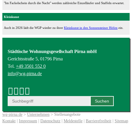
"Im Fackelschein durch die Nacht" werden zahlreiche Einzelläufer und Staffeln erwartet.
Kleinkunst
Auch in 2026 lädt die WGP wieder zu ihrer
Kleinkunst in den Sonnensteiner Höfen
ein.
Städtische Wohnungsgesellschaft Pirna mbH
Gerichtsstraße 5, 01796 Pirna
Tel.
+49 3501 552 0
info@wg-pirna.de
wg-pirna.de
>
Unternehmen
> Stellenangebote
Kontakt
|
Impressum
|
Datenschutz
|
Meldestelle
|
Barrierefreiheit
|
Sitemap