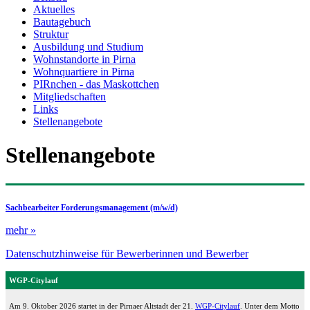
Aktuelles
Bautagebuch
Struktur
Ausbildung und Studium
Wohnstandorte in Pirna
Wohnquartiere in Pirna
PIRnchen - das Maskottchen
Mitgliedschaften
Links
Stellenangebote
Stellenangebote
Sachbearbeiter Forderungsmanagement (m/w/d)
mehr »
Datenschutzhinweise für Bewerberinnen und Bewerber
WGP-Citylauf
Am 9. Oktober 2026 startet in der Pirnaer Altstadt der 21.
WGP-Citylauf
. Unter dem Motto