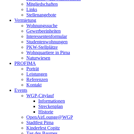
Mitgliedschaften
Links
Stellenangebote
Vermietung
Wohnungssuche
Gewerbeeinheiten
Interessentenformular
Studentenwohnungen
PKW-Stellplätze
Wohnquartiere in Pirna
Naturwiesen
PROFIMA
Porträt
Leistungen
Referenzen
Kontakt
Events
WGP-Citylauf
Informationen
Streckenplan
Historie
OpenAirLounge@WGP
Stadtfest Pirna
Kinderfest Copitz
Tag des Baumes