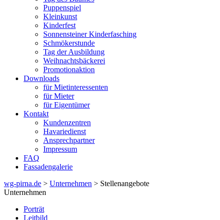
Puppenspiel
Kleinkunst
Kinderfest
Sonnensteiner Kinderfasching
Schmökerstunde
Tag der Ausbildung
Weihnachtsbäckerei
Promotionaktion
Downloads
für Mietinteressenten
für Mieter
für Eigentümer
Kontakt
Kundenzentren
Havariedienst
Ansprechpartner
Impressum
FAQ
Fassadengalerie
wg-pirna.de
>
Unternehmen
> Stellenangebote
Unternehmen
Porträt
Leitbild