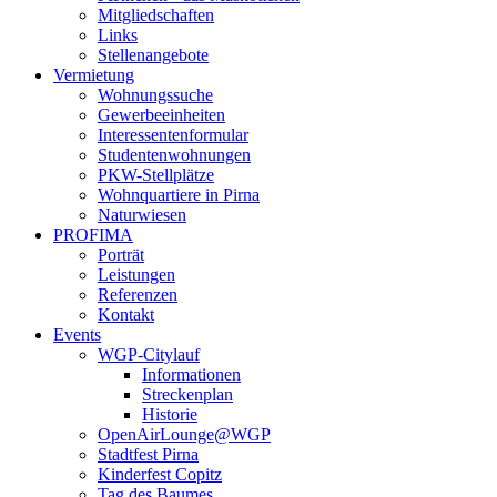
Mitgliedschaften
Links
Stellenangebote
Vermietung
Wohnungssuche
Gewerbeeinheiten
Interessentenformular
Studentenwohnungen
PKW-Stellplätze
Wohnquartiere in Pirna
Naturwiesen
PROFIMA
Porträt
Leistungen
Referenzen
Kontakt
Events
WGP-Citylauf
Informationen
Streckenplan
Historie
OpenAirLounge@WGP
Stadtfest Pirna
Kinderfest Copitz
Tag des Baumes