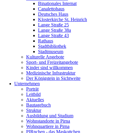
Binationales Internat
Canalettohaus
Deutsches Haus
Klosterkirche St. Heinrich
Lange Straße 25
Lange Straße 38a
Lange Straße 43
Rathaus
Stadtbibliothek
Stadtmuseum
Kulturelle Angebote
Sport- und Freizeitangebote
Kinder sind willkommen
Medizinische Infrastruktur
Der Königstein in Sichtweite
Unternehmen
Porträt
Leitbild
Aktuelles
Bautagebuch
Struktur
Ausbildung und Studium
Wohnstandorte in Pirna
Wohnquartiere in Pirna
PIRnchen - das Maskottchen