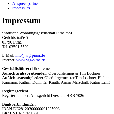
Ansprechpartner
Impressum
Impressum
Städtische Wohnungsgesellschaft Pirna mbH
Gerichtsstraße 5
01796 Pirna
Tel. 03501 5520
E-Mail:
info@wg-pirna.de
Internet:
www.wg-pirna.de
Geschäftsführer:
Dirk Perner
Aufsichtsratsvorsitzender:
Oberbürgermeister Tim Lochner
Aufsichtsratsmitglieder:
Oberbürgermeister Tim Lochner, Philipp
Karmann, Kathrin Dollinger-Knuth, Armin Marschall, Katrin Lang
Registergericht
Registernummer: Amtsgericht Dresden, HRB 7026
Bankverbindungen
IBAN DE28120300000001225903
BIC BYLADEM1001