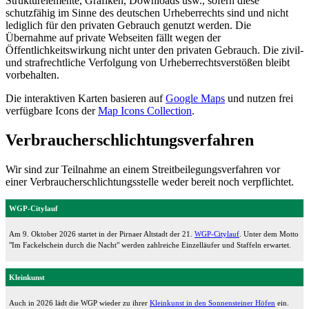
Strukturelemente, Grafiken, Downloads usw., sofern diese
schutzfähig im Sinne des deutschen Urheberrechts sind und nicht
lediglich für den privaten Gebrauch genutzt werden. Die
Übernahme auf private Webseiten fällt wegen der
Öffentlichkeitswirkung nicht unter den privaten Gebrauch. Die zivil-
und strafrechtliche Verfolgung von Urheberrechtsverstößen bleibt
vorbehalten.
Die interaktiven Karten basieren auf
Google Maps
und nutzen frei
verfügbare Icons der
Map Icons Collection
.
Verbraucherschlichtungsverfahren
Wir sind zur Teilnahme an einem Streitbeilegungsverfahren vor
einer Verbraucherschlichtungsstelle weder bereit noch verpflichtet.
WGP-Citylauf
Am 9. Oktober 2026 startet in der Pirnaer Altstadt der 21.
WGP-Citylauf
. Unter dem Motto
"Im Fackelschein durch die Nacht" werden zahlreiche Einzelläufer und Staffeln erwartet.
Kleinkunst
Auch in 2026 lädt die WGP wieder zu ihrer
Kleinkunst in den Sonnensteiner Höfen
ein.