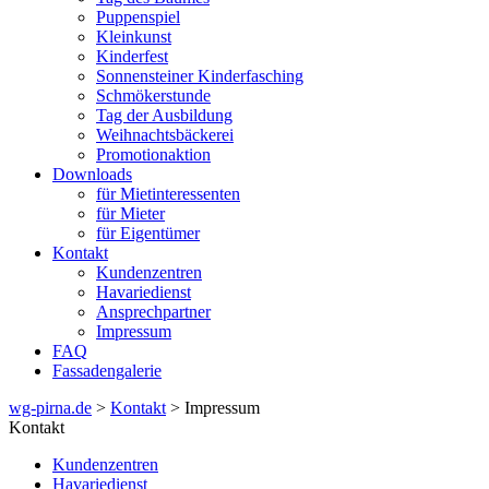
Puppenspiel
Kleinkunst
Kinderfest
Sonnensteiner Kinderfasching
Schmökerstunde
Tag der Ausbildung
Weihnachtsbäckerei
Promotionaktion
Downloads
für Mietinteressenten
für Mieter
für Eigentümer
Kontakt
Kundenzentren
Havariedienst
Ansprechpartner
Impressum
FAQ
Fassadengalerie
wg-pirna.de
>
Kontakt
> Impressum
Kontakt
Kundenzentren
Havariedienst