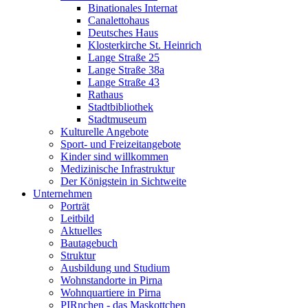
Binationales Internat
Canalettohaus
Deutsches Haus
Klosterkirche St. Heinrich
Lange Straße 25
Lange Straße 38a
Lange Straße 43
Rathaus
Stadtbibliothek
Stadtmuseum
Kulturelle Angebote
Sport- und Freizeitangebote
Kinder sind willkommen
Medizinische Infrastruktur
Der Königstein in Sichtweite
Unternehmen
Porträt
Leitbild
Aktuelles
Bautagebuch
Struktur
Ausbildung und Studium
Wohnstandorte in Pirna
Wohnquartiere in Pirna
PIRnchen - das Maskottchen