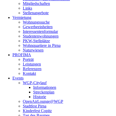
Mitgliedschaften
Links
Stellenangebote
Vermietung
Wohnungssuche
Gewerbeeinheiten
Interessentenformular
Studentenwohnungen
PKW-Stellplätze
Wohnquartiere in Pirna
Naturwiesen
PROFIMA
Porträt
Leistungen
Referenzen
Kontakt
Events
WGP-Citylauf
Informationen
Streckenplan
Historie
OpenAirLounge@WGP
Stadtfest Pirna
Kinderfest Copitz
Tag des Baumes