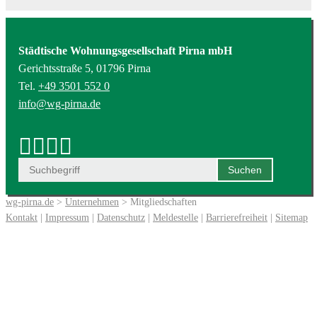
Städtische Wohnungsgesellschaft Pirna mbH
Gerichtsstraße 5, 01796 Pirna
Tel.
+49 3501 552 0
info@wg-pirna.de
wg-pirna.de
>
Unternehmen
> Mitgliedschaften
Kontakt
|
Impressum
|
Datenschutz
|
Meldestelle
|
Barrierefreiheit
|
Sitemap