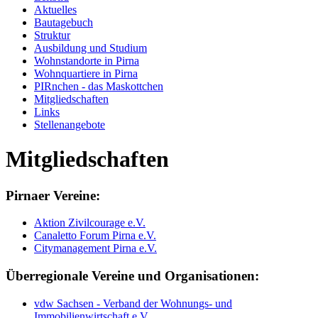
Aktuelles
Bautagebuch
Struktur
Ausbildung und Studium
Wohnstandorte in Pirna
Wohnquartiere in Pirna
PIRnchen - das Maskottchen
Mitgliedschaften
Links
Stellenangebote
Mitgliedschaften
Pirnaer Vereine:
Aktion Zivilcourage e.V.
Canaletto Forum Pirna e.V.
Citymanagement Pirna e.V.
Überregionale Vereine und Organisationen:
vdw Sachsen - Verband der Wohnungs- und
Immobilienwirtschaft e.V.