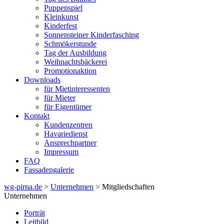
Puppenspiel
Kleinkunst
Kinderfest
Sonnensteiner Kinderfasching
Schmökerstunde
Tag der Ausbildung
Weihnachtsbäckerei
Promotionaktion
Downloads
für Mietinteressenten
für Mieter
für Eigentümer
Kontakt
Kundenzentren
Havariedienst
Ansprechpartner
Impressum
FAQ
Fassadengalerie
wg-pirna.de
>
Unternehmen
> Mitgliedschaften
Unternehmen
Porträt
Leitbild